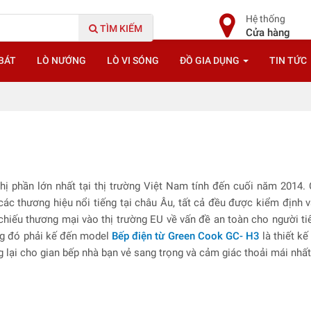
Hệ thống
TÌM KIẾM
Cửa hàng
BÁT
LÒ NƯỚNG
LÒ VI SÓNG
ĐỒ GIA DỤNG
TIN TỨC
hị phần lớn nhất tại thị trường Việt Nam tính đến cuối năm 2014
các thương hiệu nổi tiếng tại châu Âu, tất cả đều được kiểm định
chiếu thương mại vào thị trường EU về vấn đề an toàn cho người ti
ong đó phải kế đến model
Bếp điện từ Green Cook GC- H3
là thiết k
ng lại cho gian bếp nhà bạn vẻ sang trọng và cảm giác thoải mái nhấ