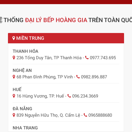
Ệ THỐNG
ĐẠI LÝ BẾP HOÀNG GIA
TRÊN TOÀN QU
MIỀN TRUNG
THANH HÓA
236 Tống Duy Tân, TP Thanh Hóa
-
0977.743.695
NGHỆ AN
68 Phan Đình Phùng, TP Vinh
-
0982.896.887
HUẾ
16 Hùng Vương, TP. Huế
-
096.234.3669
ĐÀ NẴNG
839 Nguyễn Hữu Thọ, Q. Cẩm Lệ
-
0965888680
NHA TRANG