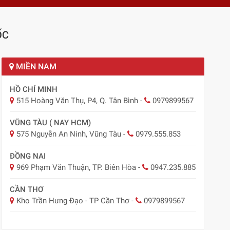
ỐC
MIỀN NAM
HỒ CHÍ MINH
515 Hoàng Văn Thụ, P4, Q. Tân Bình
-
0979899567
VŨNG TÀU ( NAY HCM)
575 Nguyễn An Ninh, Vũng Tàu
-
0979.555.853
ĐỒNG NAI
969 Phạm Văn Thuận, TP. Biên Hòa
-
0947.235.885
CẦN THƠ
Kho Trần Hưng Đạo - TP Cần Thơ
-
0979899567