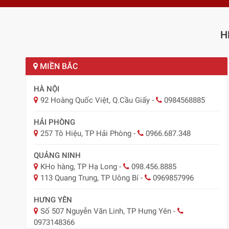
H
MIỀN BẮC
HÀ NỘI
92 Hoàng Quốc Việt, Q.Cầu Giấy
-
0984568885
HẢI PHÒNG
257 Tô Hiệu, TP Hải Phòng
-
0966.687.348
QUẢNG NINH
KHo hàng, TP Hạ Long
-
098.456.8885
113 Quang Trung, TP Uông Bí
-
0969857996
HƯNG YÊN
Số 507 Nguyễn Văn Linh, TP Hưng Yên
-
0973148366