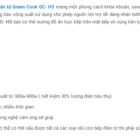
iện từ Green Cook GC- H3
mang một phong cách khỏe khoắn, sang 
g báo công suất sử dụng cho phép người nội trợ dễ dàng nhận biế
GC- H3
bạn có thể nướng đồ ăn trực tiếp trên mặt bếp vô cùng tiện lợ
t từ 300w-900w ( tiết kiệm 30% lượng điện tiêu thụ)
nhiều thời gian.
công nghệ cảm ứng sẽ giúp
hể có thể nấu được tất cả các loại nồi còn bếp điền từ thì phải s