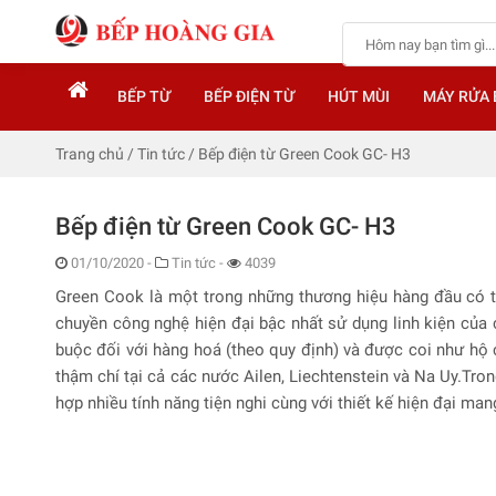
BẾP TỪ
BẾP ĐIỆN TỪ
HÚT MÙI
MÁY RỬA 
Trang chủ
/
Tin tức
/
Bếp điện từ Green Cook GC- H3
Bếp điện từ Green Cook GC- H3
01/10/2020
-
Tin tức -
4039
Green Cook là một trong những thương hiệu hàng đầu có t
chuyền công nghệ hiện đại bậc nhất sử dụng linh kiện của 
buộc đối với hàng hoá (theo quy định) và được coi như hộ 
thậm chí tại cả các nước Ailen, Liechtenstein và Na Uy.Tr
hợp nhiều tính năng tiện nghi cùng với thiết kế hiện đại ma