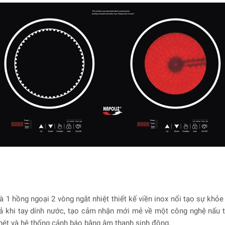
và 1 hồng ngoại 2 vòng ngắt nhiệt thiết kế viền inox nổi tạo sự khỏe
cả khi tay dính nước, tạo cảm nhận mới mẻ về một công nghệ nấu t
 nét và hệ thống cảnh báo bằng âm thanh sinh động.