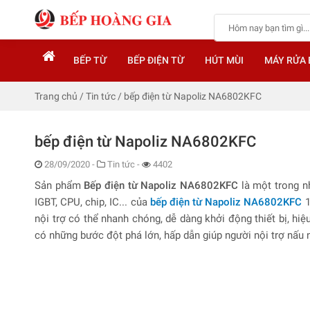
BẾP TỪ
BẾP ĐIỆN TỪ
HÚT MÙI
MÁY RỬA 
Trang chủ
/
Tin tức
/
bếp điện từ Napoliz NA6802KFC
bếp điện từ Napoliz NA6802KFC
28/09/2020
-
Tin tức -
4402
Sản phẩm
Bếp điện từ Napoliz NA6802KFC
là một trong nh
IGBT, CPU, chip, IC... của
bếp
điện từ Napoliz NA6802KFC
1
nội trợ có thể nhanh chóng, dễ dàng khởi động thiết bị, hi
có những bước đột phá lớn, hấp dẫn giúp người nội trợ nấu 