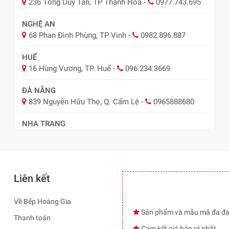
236 Tống Duy Tân, TP Thanh Hóa
-
0977.743.695
NGHỆ AN
68 Phan Đình Phùng, TP Vinh
-
0982.896.887
HUẾ
16 Hùng Vương, TP. Huế
-
096.234.3669
ĐÀ NẴNG
839 Nguyễn Hữu Thọ, Q. Cẩm Lệ
-
0965888680
NHA TRANG
57 Lê Hồng Phong, TP Nha Trang
-
0978.485.289
Liên kết
Về Bếp Hoàng Gia
Sản phẩm và mẫu mã đa đ
Thanh toán
Cam kết giá bán rẻ nhất