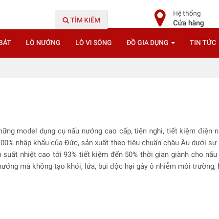
Hệ thống
TÌM KIẾM
Cửa hàng
BÁT
LÒ NƯỚNG
LÒ VI SÓNG
ĐỒ GIA DỤNG
TIN TỨC
ững model dụng cụ nấu nướng cao cấp, tiện nghi, tiết kiệm điện nă
00% nhập khẩu của Đức, sản xuất theo tiêu chuẩn châu Âu dưới sự
ệu suất nhiệt cao tới 93% tiết kiệm đến 50% thời gian giành cho nấ
nướng mà không tạo khói, lửa, bụi độc hại gây ô nhiễm môi trường,