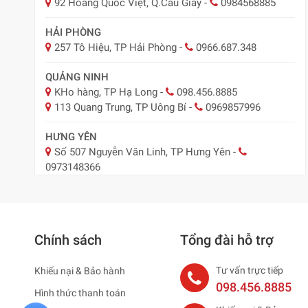
92 Hoàng Quốc Việt, Q.Cầu Giấy
-
0984568885
HẢI PHÒNG
257 Tô Hiệu, TP Hải Phòng
-
0966.687.348
QUẢNG NINH
KHo hàng, TP Hạ Long
-
098.456.8885
113 Quang Trung, TP Uông Bí
-
0969857996
HƯNG YÊN
Số 507 Nguyễn Văn Linh, TP Hưng Yên
-
0973148366
BẮC NINH
29 Nguyễn Trãi, TP Bắc Ninh
-
0918.547.887
Chính sách
Tổng đài hỗ trợ
NAM ĐỊNH
Nam Định ( Nay Ninh Bình)
-
0979795483
Tư vấn trực tiếp
Khiếu nại & Bảo hành
HẢI DƯƠNG ( NAY HẢI PHÒNG )
098.456.8885
Hình thức thanh toán
75 Thống Nhất, TP. Hải Dương
-
0965883887