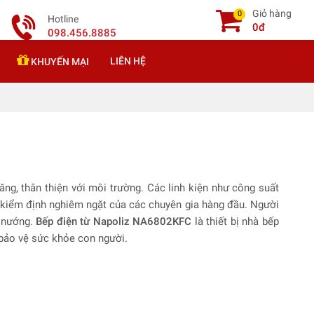
Giỏ hàng
0
Hotline
0đ
098.456.8885
LIÊN HỆ
KHUYẾN MẠI
ng, thân thiện với môi trường. Các linh kiện như công suất
 kiểm định nghiêm ngặt của các chuyên gia hàng đầu. Người
u nướng.
Bếp điện từ Napoliz NA6802KFC
là thiết bị nhà bếp
 bảo vệ sức khỏe con người.