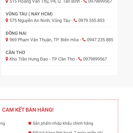
515 Hoàng Văn Thụ, P4, Q. Tân Bình
-
0979899567
VŨNG TÀU ( NAY HCM)
575 Nguyễn An Ninh, Vũng Tàu
-
0979.555.853
ĐỒNG NAI
969 Phạm Văn Thuận, TP. Biên Hòa
-
0947.235.885
CẦN THƠ
Kho Trần Hưng Đạo - TP Cần Thơ
-
0979899567
CAM KẾT BÁN HÀNG!
ạng
Sản phẩm nhập khẩu chính hãng
Đổi trả hàng linh hoạt, 7 ngày miễn phí