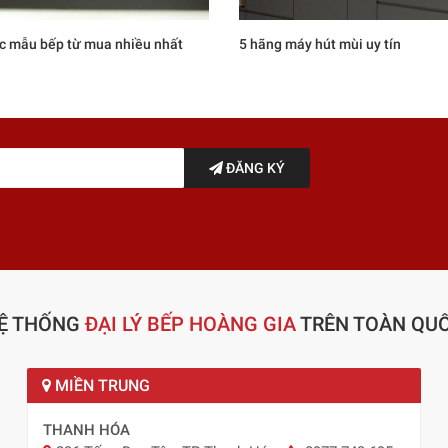
c mẫu bếp từ mua nhiều nhất
5 hãng máy hút mùi uy tín
ĐĂNG KÝ
Ệ THỐNG
ĐẠI LÝ BẾP HOÀNG GIA
TRÊN TOÀN QU
MIỀN TRUNG
THANH HÓA