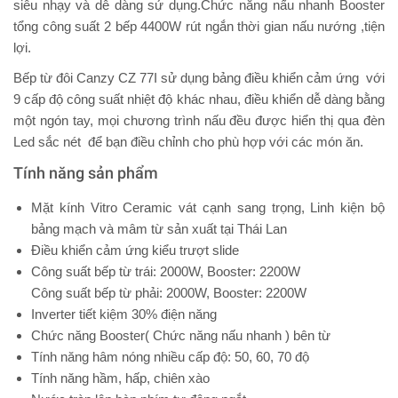
siêu nhạy và dễ dàng sử dụng.Chức năng nấu nhanh Booster
tổng công suất 2 bếp 4400W rút ngắn thời gian nấu nướng ,tiện
lợi.
Bếp từ đôi Canzy CZ 77I sử dụng bảng điều khiển cảm ứng với
9 cấp độ công suất nhiệt độ khác nhau, điều khiển dễ dàng bằng
một ngón tay, mọi chương trình nấu đều được hiển thị qua đèn
Led sắc nét để bạn điều chỉnh cho phù hợp với các món ăn.
Tính năng sản phẩm
Mặt kính Vitro Ceramic vát cạnh sang trọng, Linh kiện bộ
bảng mạch và mâm từ sản xuất tại Thái Lan
Điều khiển cảm ứng kiểu trượt slide
Công suất bếp từ trái: 2000W, Booster: 2200W
Công suất bếp từ phải: 2000W, Booster: 2200W
Inverter tiết kiệm 30% điện năng
Chức năng Booster( Chức năng nấu nhanh ) bên từ
Tính năng hâm nóng nhiều cấp độ: 50, 60, 70 độ
Tính năng hầm, hấp, chiên xào