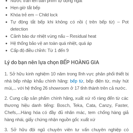
Nước tràn lên bàn phím tự động ngắt
Hẹn giờ tắt bếp
Khóa trẻ em – Child lock
Tự động tắt bếp khi không có nồi ( trên bếp từ) – Pot
detection
Cảnh báo dư nhiệt vùng nấu – Residual heat
Hệ thống bảo vệ an toàn quá nhiệt, quá áp
Cấp độ điều chỉnh: Từ 1 đến 9
Lý do bạn nên lựa chọn BẾP HOÀNG GIA
1. Sở hữu kinh nghiệm 10 năm trong lĩnh vực phân phối thiết bị
nhà bếp nhập khẩu chính hãng:
bếp từ
, bếp điện từ, máy hút
mùi,... với hệ thống 26 showroom ở 17 tỉnh thành trên cả nước.
2. Cung cấp sản phẩm chính hãng, xuất xứ rõ ràng đến từ các
thương hiệu danh tiếng: Bosch, Teka, Cata, Canzy, Faster,
Chefs,...Hàng hóa có đầy đủ nhãn mác, tem chống hàng giả
hàng nhái, giấy chứng nhận nguồn gốc xuất xứ
3. Sở hữu đội ngũ chuyên viên tư vấn chuyên nghiệp có