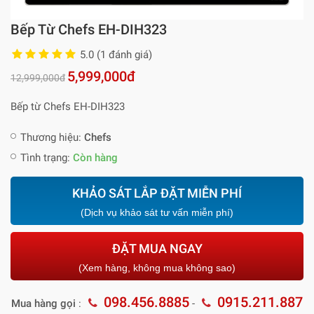
Bếp Từ Chefs EH-DIH323
5.0 (1 đánh giá)
5,999,000đ
12,999,000đ
Bếp từ Chefs EH-DIH323
Thương hiệu:
Chefs
Tình trạng:
Còn hàng
KHẢO SÁT LẮP ĐẶT MIỄN PHÍ
(Dịch vụ khảo sát tư vấn miễn phí)
ĐẶT MUA NGAY
(Xem hàng, không mua không sao)
098.456.8885
0915.211.887
Mua hàng gọi
:
-