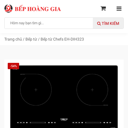
TÌM KIẾM
Trang chủ
/
Bếp từ
/
Bếp từ Chefs EH-DIH323
-54%