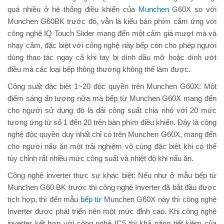
quá nhiều ở hệ thống điều khiển của
Munchen
G60X so với
Munchen G60BK trước đó, vẫn là kiểu bàn phím cảm ứng với
công nghệ IQ Touch Slider mang đến một cảm giá mượt mà và
nhạy cảm, đặc biệt với công nghệ này bếp còn cho phép người
dùng thao tác ngay cả khi tay bị dính dầu mỡ hoặc dính ướt
điều mà các loại bếp thông thường không thế làm được.
Công suất đặc biệt 1~20 độc quyền trên Munchen G60X: Một
điểm sáng ấn tượng nữa mà bếp từ Munchen G60X mang đến
cho người sử dụng đó là dải công suất chia nhỏ với 20 mức
tương ứng từ số 1 đến 20 trên bàn phím điều khiển. Đây là công
nghệ độc quyền duy nhất chỉ có trên Munchen G60X, mang đến
cho người nấu ăn một trải nghiệm vô cùng đặc biệt khi có thể
tùy chỉnh rất nhiều mức công suất và nhiệt độ khi nấu ăn.
Công nghệ inverter thực sự khác biệt: Nếu như ở mẫu bếp từ
Munchen G60 BK trước thì công nghệ Inverter đã bắt đầu được
tích hợp, thì đến mẫu
bếp từ
Munchen G60X này thì công nghệ
Inverter được phát triển nên một mức đỉnh cao. Khi công nghệ
inverter kết hợp với công nghệ IC5 thì khả năng tiết kiệm của