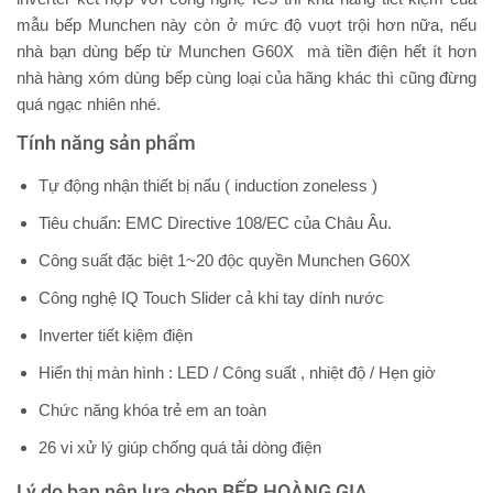
mẫu bếp Munchen này còn ở mức độ vuợt trội hơn nữa, nếu
nhà bạn dùng bếp từ Munchen G60X mà tiền điện hết ít hơn
nhà hàng xóm dùng bếp cùng loại của hãng khác thì cũng đừng
quá ngạc nhiên nhé.
Tính năng sản phẩm
Tự động nhận thiết bị nấu ( induction zoneless )
Tiêu chuẩn: EMC Directive 108/EC của Châu Âu.
Công suất đặc biệt 1~20 độc quyền Munchen G60X
Công nghệ IQ Touch Slider cả khi tay dính nước
Inverter tiết kiệm điện
Hiển thị màn hình : LED / Công suất , nhiệt độ / Hẹn giờ
Chức năng khóa trẻ em an toàn
26 vi xử lý giúp chống quá tải dòng điện
Lý do bạn nên lựa chọn BẾP HOÀNG GIA