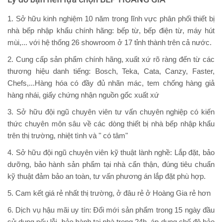
1. Sở hữu kinh nghiệm 10 năm trong lĩnh vực phân phối thiết bị
nhà bếp nhập khẩu chính hãng: bếp từ, bếp điện từ, máy hút
mùi,... với hệ thống 26 showroom ở 17 tỉnh thành trên cả nước.
2. Cung cấp sản phẩm chính hãng, xuất xứ rõ ràng đến từ các
thương hiệu danh tiếng: Bosch, Teka, Cata, Canzy, Faster,
Chefs,...Hàng hóa có đầy đủ nhãn mác, tem chống hàng giả
hàng nhái, giấy chứng nhận nguồn gốc xuất xứ
3. Sở hữu đội ngũ chuyên viên tư vấn chuyên nghiệp có kiến
thức chuyên môn sâu về các dòng thiết bị nhà bếp nhập khẩu
trên thị trường, nhiệt tình và " có tâm"
4. Sở hữu đội ngũ chuyên viên kỹ thuật lành nghề: Lắp đặt, bảo
dưỡng, bảo hành sản phẩm tại nhà cẩn thận, đúng tiêu chuẩn
kỹ thuật đảm bảo an toàn, tư vấn phương án lắp đặt phù hợp.
5. Cam kết giá rẻ nhất thị trường, ở đâu rẻ ở Hoàng Gia rẻ hơn
6. Dịch vụ hậu mãi uy tín: Đổi mới sản phẩm trong 15 ngày đầu
sử dụng nếu lỗi, bảo hành tại nhà trong 24h, áp dụng chế độ bảo