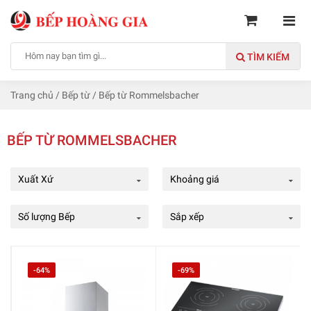
TÌM KIẾM
Trang chủ
/
Bếp từ
/
Bếp từ Rommelsbacher
BẾP TỪ ROMMELSBACHER
Xuất Xứ
Khoảng giá
Số lượng Bếp
Sắp xếp
-64%
-69%