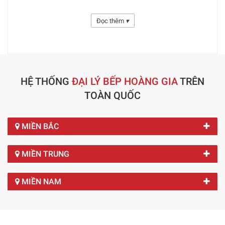
- Chế độ hẹn giờ Thông minh
Đọc thêm
▾
- Vỏ thép không gỉ bền bỉ
- Linh kiện sử dụng 100% Nhập khẩu Đức. Siêu tiết kiệm
HỆ THỐNG
ĐẠI LÝ BẾP HOÀNG GIA
TRÊN
TOÀN QUỐC
MIỀN BẮC
MIỀN TRUNG
MIỀN NAM