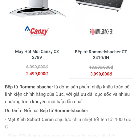
Máy Hút Mùi Canzy CZ
Bếp từ Rommelsbacher CT
2789
3410/IN
6,999,000đ
13,000,000đ
2,499,000đ
3,999,000đ
Bếp từ Rommelsbacher
là dòng sản phẩm nhập khẩu toàn bộ
linh kiện chính hãng của Đức, với giá ưu đãi cực sốc và nhiều
chương trình khuyến mãi hấp dẫn nhất.
Ưu Điểm Nổi bật
Bếp từ Rommelsbacher
-
Mặt Kính Schott Ceran
chịu lực chịu nhiệt tốt lên tới 1000 độ
C
- Bảng điểu khiển cảm ứng sử dụng siêu nhạy, siêu bền