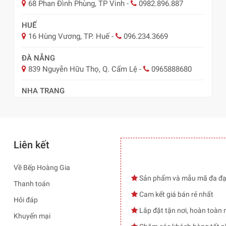
68 Phan Đình Phùng, TP Vinh
-
0982.896.887
HUẾ
16 Hùng Vương, TP. Huế
-
096.234.3669
ĐÀ NẴNG
839 Nguyễn Hữu Thọ, Q. Cẩm Lệ
-
0965888680
NHA TRANG
57 Lê Hồng Phong, TP Nha Trang
-
0978.485.289
Liên kết
Về Bếp Hoàng Gia
Sản phẩm và mẫu mã đa đ
Thanh toán
Cam kết giá bán rẻ nhất
Hỏi đáp
Lắp đặt tận nơi, hoàn toàn 
Khuyến mại