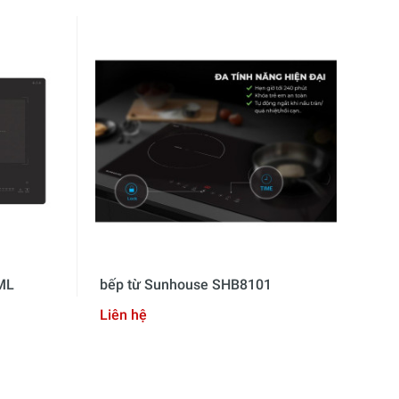
ML
bếp từ Sunhouse SHB8101
Bế
Liên hệ
Liê