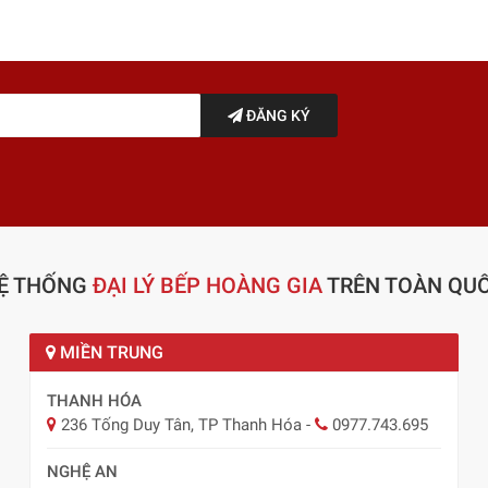
ĐĂNG KÝ
Ệ THỐNG
ĐẠI LÝ BẾP HOÀNG GIA
TRÊN TOÀN QU
MIỀN TRUNG
THANH HÓA
236 Tống Duy Tân, TP Thanh Hóa
-
0977.743.695
NGHỆ AN