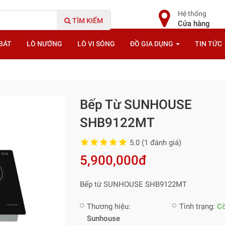
Hệ thống
TÌM KIẾM
Cửa hàng
BÁT
LÒ NƯỚNG
LÒ VI SÓNG
ĐỒ GIA DỤNG
TIN TỨC
Bếp Từ SUNHOUSE
SHB9122MT
5.0 (1 đánh giá)
5,900,000đ
Bếp từ SUNHOUSE SHB9122MT
Thương hiệu:
Tình trạng:
C
Sunhouse