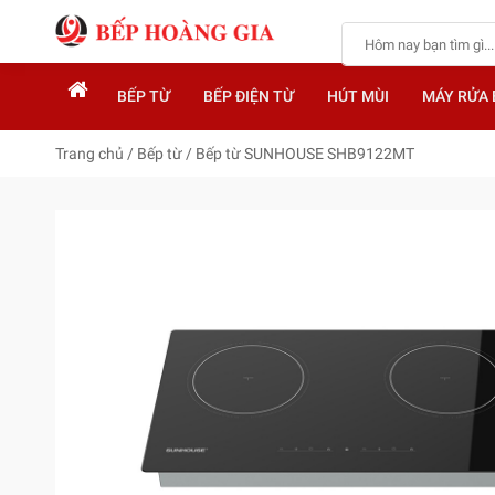
BẾP TỪ
BẾP ĐIỆN TỪ
HÚT MÙI
MÁY RỬA 
Trang chủ
/
Bếp từ
/
Bếp từ SUNHOUSE SHB9122MT