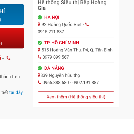
Hệ thống Siêu thị Bếp Hoàng
Gia
HÍ
HÀ NỘI
)
92 Hoàng Quốc Việt -
0915.211.887
TP. HỒ CHÍ MINH
o)
515 Hoàng Văn Thụ, P4, Q. Tân Bình
5
0979 899 567
-
ĐÀ NẴNG
839 Nguyễn hữu thọ
thành trên
0965.888.680 - 0902.191.887
 tiết
tại đây
Xem thêm (Hệ thống siêu thị)