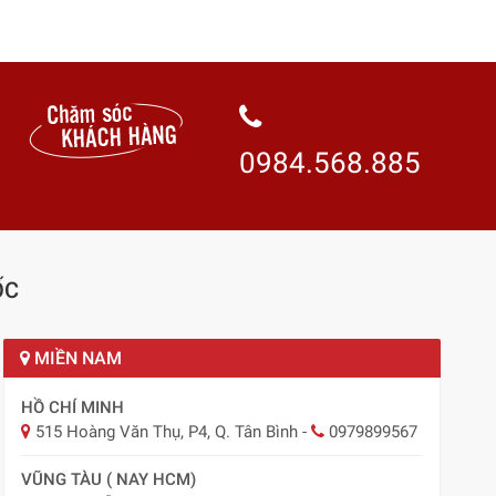
0984.568.885
ỐC
MIỀN NAM
HỒ CHÍ MINH
515 Hoàng Văn Thụ, P4, Q. Tân Bình
-
0979899567
VŨNG TÀU ( NAY HCM)