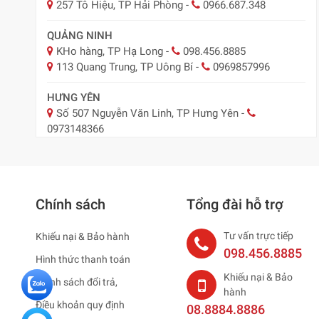
257 Tô Hiệu, TP Hải Phòng
-
0966.687.348
QUẢNG NINH
KHo hàng, TP Hạ Long
-
098.456.8885
113 Quang Trung, TP Uông Bí
-
0969857996
HƯNG YÊN
Số 507 Nguyễn Văn Linh, TP Hưng Yên
-
0973148366
BẮC NINH
29 Nguyễn Trãi, TP Bắc Ninh
-
0918.547.887
Chính sách
Tổng đài hỗ trợ
NAM ĐỊNH
Nam Định ( Nay Ninh Bình)
-
0979795483
Tư vấn trực tiếp
Khiếu nại & Bảo hành
HẢI DƯƠNG ( NAY HẢI PHÒNG )
098.456.8885
Hình thức thanh toán
75 Thống Nhất, TP. Hải Dương
-
0965883887
Khiếu nại & Bảo
Chính sách đổi trả,
hành
HÀ NAM
Điều khoản quy định
08.8884.8886
95 Lê Công Thanh, TP Phủ Lý
-
0979 795 483