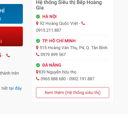
Hệ thống Siêu thị Bếp Hoàng
Gia
HÍ
HÀ NỘI
)
92 Hoàng Quốc Việt -
0915.211.887
TP. HỒ CHÍ MINH
o)
515 Hoàng Văn Thụ, P4, Q. Tân Bình
5
0979 899 567
-
ĐÀ NẴNG
839 Nguyễn hữu thọ
thành trên
0965.888.680 - 0902.191.887
 tiết
tại đây
Xem thêm (Hệ thống siêu thị)