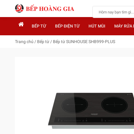
BẾP TỪ
BẾP ĐIỆN TỪ
HÚT MÙI
MÁY RỬA 
Trang chủ
/
Bếp từ
/
Bếp từ SUNHOUSE SHB999-PLUS