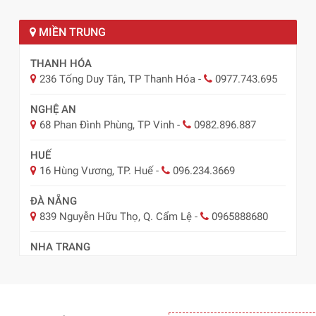
MIỀN TRUNG
THANH HÓA
236 Tống Duy Tân, TP Thanh Hóa
-
0977.743.695
NGHỆ AN
68 Phan Đình Phùng, TP Vinh
-
0982.896.887
HUẾ
16 Hùng Vương, TP. Huế
-
096.234.3669
ĐÀ NẴNG
839 Nguyễn Hữu Thọ, Q. Cẩm Lệ
-
0965888680
NHA TRANG
57 Lê Hồng Phong, TP Nha Trang
-
0978.485.289