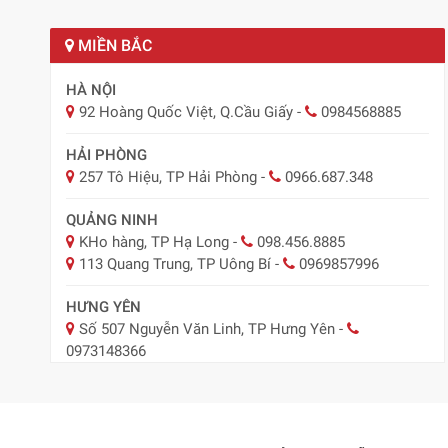
MIỀN BẮC
HÀ NỘI
92 Hoàng Quốc Việt, Q.Cầu Giấy
-
0984568885
HẢI PHÒNG
257 Tô Hiệu, TP Hải Phòng
-
0966.687.348
QUẢNG NINH
KHo hàng, TP Hạ Long
-
098.456.8885
113 Quang Trung, TP Uông Bí
-
0969857996
HƯNG YÊN
Số 507 Nguyễn Văn Linh, TP Hưng Yên
-
0973148366
BẮC NINH
29 Nguyễn Trãi, TP Bắc Ninh
-
0918.547.887