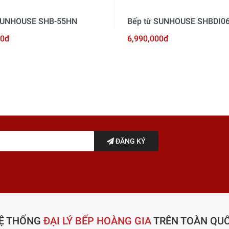
 SUNHOUSE SHB-55HN
Bếp từ SUNHOUSE SHBDI0
00đ
6,990,000đ
ĐĂNG KÝ
Ệ THỐNG
ĐẠI LÝ BẾP HOÀNG GIA
TRÊN TOÀN QU