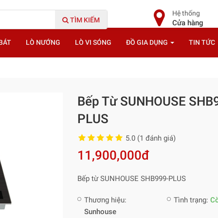
Hệ thống
TÌM KIẾM
Cửa hàng
BÁT
LÒ NƯỚNG
LÒ VI SÓNG
ĐỒ GIA DỤNG
TIN TỨC
Bếp Từ SUNHOUSE SHB
PLUS
5.0 (1 đánh giá)
11,900,000đ
Bếp từ SUNHOUSE SHB999-PLUS
Thương hiệu:
Tình trạng:
C
Sunhouse