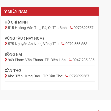
MIỀN NAM
HỒ CHÍ MINH
515 Hoàng Văn Thụ, P4, Q. Tân Bình
-
0979899567
VŨNG TÀU ( NAY HCM)
575 Nguyễn An Ninh, Vũng Tàu
-
0979.555.853
ĐỒNG NAI
969 Phạm Văn Thuận, TP. Biên Hòa
-
0947.235.885
CẦN THƠ
Kho Trần Hưng Đạo - TP Cần Thơ
-
0979899567