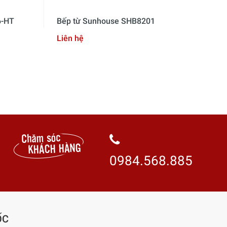
6-HT
Bếp từ Sunhouse SHB8201
Bế
Liên hệ
6,8
0984.568.885
ỐC