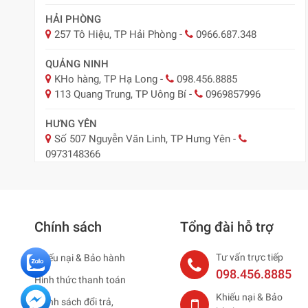
HẢI PHÒNG
257 Tô Hiệu, TP Hải Phòng
-
0966.687.348
QUẢNG NINH
KHo hàng, TP Hạ Long
-
098.456.8885
113 Quang Trung, TP Uông Bí
-
0969857996
HƯNG YÊN
Số 507 Nguyễn Văn Linh, TP Hưng Yên
-
0973148366
BẮC NINH
29 Nguyễn Trãi, TP Bắc Ninh
-
0918.547.887
Chính sách
Tổng đài hỗ trợ
NAM ĐỊNH
Nam Định ( Nay Ninh Bình)
-
0979795483
Tư vấn trực tiếp
Khiếu nại & Bảo hành
HẢI DƯƠNG ( NAY HẢI PHÒNG )
098.456.8885
Hình thức thanh toán
75 Thống Nhất, TP. Hải Dương
-
0965883887
Khiếu nại & Bảo
Chính sách đổi trả,