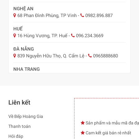
NGHỆ AN
68 Phan Đình Phùng, TP Vinh
-
0982.896.887
HUẾ
16 Hùng Vương, TP. Huế
-
096.234.3669
ĐÀ NẴNG
839 Nguyễn Hữu Thọ, Q. Cẩm Lệ
-
0965888680
NHA TRANG
57 Lê Hồng Phong, TP Nha Trang
-
0978.485.289
Liên kết
Về Bếp Hoàng Gia
Sản phẩm và mẫu mã đa đ
Thanh toán
Cam kết giá bán rẻ nhất
Hỏi đáp