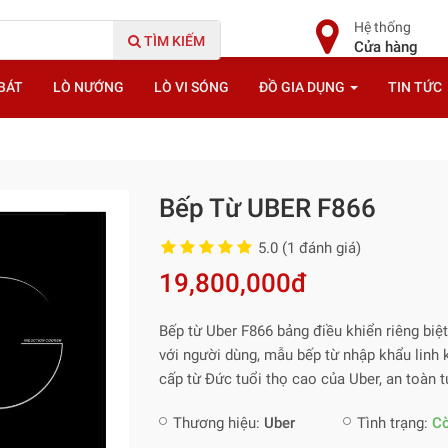
Hệ thống
TÌM KIẾM
Cửa hàng
BÁT
LÒ NƯỚNG
LÒ VI SÓNG
ĐỒ GIA DỤNG
TIN TỨC
Bếp Từ UBER F866
5.0 (1 đánh giá)
19,800,000đ
Bếp từ Uber F866 bảng điều khiển riêng biệt
với người dùng, mẫu bếp từ nhập khẩu linh 
cấp từ Đức tuổi thọ cao của Uber, an toàn t
Thương hiệu:
Uber
Tình trạng:
C