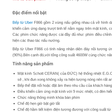
Đặc điểm nổi bật
Bếp từ Uber
F866 gồm 2 vùng nấu giống nhau cả về hình dán
khiển cảm ứng dạng trượt tinh tế nằm ngay trên mặt kính, có 
Các phím chức năng được cài đầy đủ như: phím điều chỉnh c
hiện các thao tác nấu nướng.
Bếp từ Uber F866 có tính năng nhận diện đáy nồi tương ứng 
(90%).Bên cạnh đó,với tổng công suất 4600W cùng chức năng
Tính năng sản phẩm
Mặt kính Schott CERAN( của ĐỨC) hệ thống nhiệt E.G.O- 
sẽ , khi đun xong không xảy ra hiện tượng nóng nên rất a
Bếp thể đặt nổi hoặc đặt âm theo nhu cầu của khách hàng
Điều khiển cảm ứng mặt kính với 9 mức nhiệt, có đèn hiển
Chức năng thông minh khóa bàn phím
Chế độ hẹn giờ bật giờ tắt
Chế độ hầm tiết kiệm điện tương đương với công suất từ 