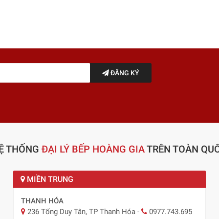
ĐĂNG KÝ
Ệ THỐNG
ĐẠI LÝ BẾP HOÀNG GIA
TRÊN TOÀN QU
MIỀN TRUNG
THANH HÓA
236 Tống Duy Tân, TP Thanh Hóa
-
0977.743.695