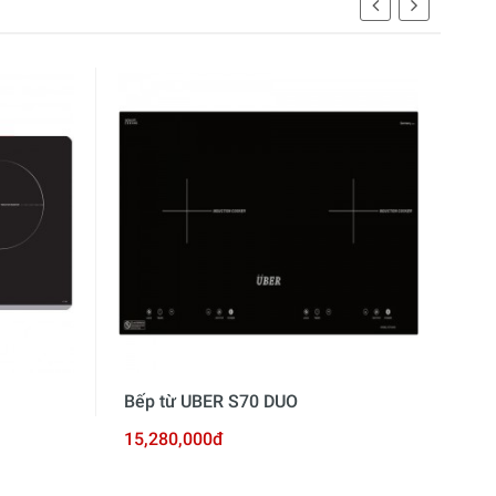
Bếp từ UBER S70 DUO
Bếp
15,280,000đ
13,