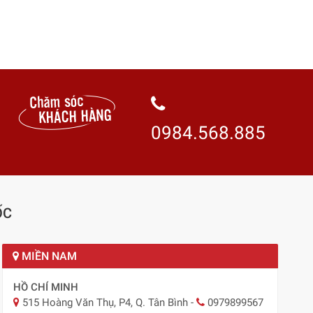
0984.568.885
ỐC
MIỀN NAM
HỒ CHÍ MINH
515 Hoàng Văn Thụ, P4, Q. Tân Bình
-
0979899567