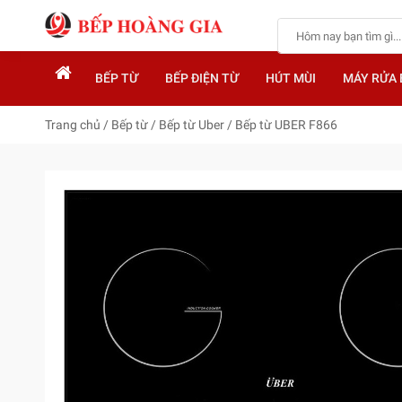
BẾP TỪ
BẾP ĐIỆN TỪ
HÚT MÙI
MÁY RỬA 
Trang chủ
/
Bếp từ
/
Bếp từ Uber
/
Bếp từ UBER F866