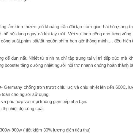
g lẫn kích thước ,có khoảng cân đối tạo cảm giác hài hòa,sang tr
thể sử dụng ngay cả khi tay ướt. Với sự tách riêng cho từng vùng nấ
ông suất,phím bật/tắt nguồn,phím hẹn giờ thông minh,… đều hiển t
để đun nấu.Nhiệt từ sinh ra chỉ tập trung tại vị trí tiếp xúc mà kh
 booster tăng cường nhiệt,người nội trợ nhanh chóng hoàn thành bữ
Germany chống trơn trượt chịu lực và chịu nhiệt lên đến 600C, lực
n toàn cho người sử dụng.
 và phù hợp với mọi không gian bếp nhà bạn.
 thị nhiệt độ công suất
300w-900w ( tiết kiệm 30% lượng điện tiêu thụ)