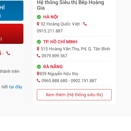
Hệ thống Siêu thị Bếp Hoàng
HÍ
Gia
)
HÀ NỘI
92 Hoàng Quốc Việt -
0915.211.887
o)
TP. HỒ CHÍ MINH
515 Hoàng Văn Thụ, P4, Q. Tân Bình
5
-
0979 899 567
ĐÀ NẴNG
thành trên
839 Nguyễn hữu thọ
0965.888.680 - 0902.191.887
 tiết
tại đây
Xem thêm (Hệ thống siêu thị)