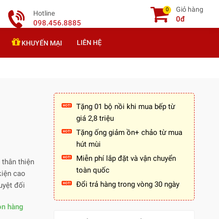
Giỏ hàng
0
Hotline
0đ
098.456.8885
LIÊN HỆ
KHUYẾN MẠI
Tặng 01 bộ nồi khi mua bếp từ
giá 2,8 triệu
Tặng ống giảm ồn+ chảo từ mua
hút mùi
Miễn phí lắp đặt và vận chuyển
 thân thiện
toàn quốc
kiện cao
Đổi trả hàng trong vòng 30 ngày
uyệt đối
òn hàng