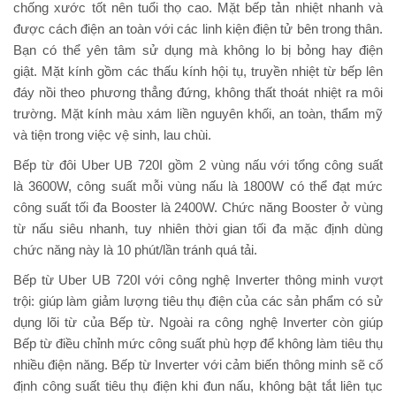
chống xước tốt nên tuổi thọ cao. Mặt bếp tản nhiệt nhanh và
được cách điện an toàn với các linh kiện điện tử bên trong thân.
Bạn có thể yên tâm sử dụng mà không lo bị bỏng hay điện
giật. Mặt kính gồm các thấu kính hội tụ, truyền nhiệt từ bếp lên
đáy nồi theo phương thẳng đứng, không thất thoát nhiệt ra môi
trường. Mặt kính màu xám liền nguyên khối, an toàn, thẩm mỹ
và tiện trong việc vệ sinh, lau chùi.
Bếp từ đôi Uber UB 720I gồm 2 vùng nấu với tổng công suất
là 3600W, công suất mỗi vùng nấu là 1800W có thể đạt mức
công suất tối đa Booster là 2400W. Chức năng Booster ở vùng
từ nấu siêu nhanh, tuy nhiên thời gian tối đa mặc định dùng
chức năng này là 10 phút/lần tránh quá tải.
Bếp từ Uber UB 720I với công nghệ Inverter thông minh vượt
trội: giúp làm giảm lượng tiêu thụ điện của các sản phẩm có sử
dụng lõi từ của Bếp từ. Ngoài ra công nghệ Inverter còn giúp
Bếp từ điều chỉnh mức công suất phù hợp để không làm tiêu thụ
nhiều điện năng. Bếp từ Inverter với cảm biến thông minh sẽ cố
định công suất tiêu thụ điện khi đun nấu, không bật tắt liên tục