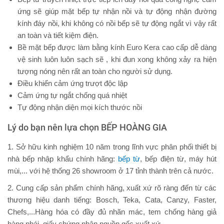
ứng sẽ giúp mặt bếp tự nhận nồi và tự động nhận đường
kính đáy nồi, khi không có nồi bếp sẽ tự động ngắt vì vậy rất
an toàn và tiết kiệm điện.
Bề mặt bếp được làm bằng kính Euro Kera cao cấp dễ dàng
vệ sinh luôn luôn sạch sẽ , khi đun xong không xảy ra hiện
tượng nóng nên rất an toàn cho người sử dụng.
Điều khiển cảm ứng trượt độc lập
Cảm ứng tự ngắt chống quá nhiệt
Tự động nhận diện mọi kích thước nồi
Lý do bạn nên lựa chọn BẾP HOÀNG GIA
1. Sở hữu kinh nghiệm 10 năm trong lĩnh vực phân phối thiết bị
nhà bếp nhập khẩu chính hãng:
bếp từ
, bếp điện từ, máy hút
mùi,... với hệ thống 26 showroom ở 17 tỉnh thành trên cả nước.
2. Cung cấp sản phẩm chính hãng, xuất xứ rõ ràng đến từ các
thương hiệu danh tiếng: Bosch, Teka, Cata, Canzy, Faster,
Chefs,...Hàng hóa có đầy đủ nhãn mác, tem chống hàng giả
hàng nhái, giấy chứng nhận nguồn gốc xuất xứ