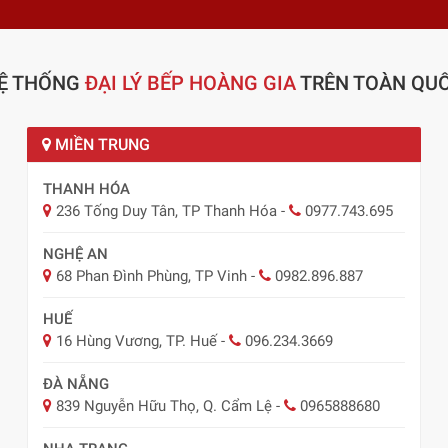
Ệ THỐNG
ĐẠI LÝ BẾP HOÀNG GIA
TRÊN TOÀN QU
MIỀN TRUNG
THANH HÓA
236 Tống Duy Tân, TP Thanh Hóa
-
0977.743.695
NGHỆ AN
68 Phan Đình Phùng, TP Vinh
-
0982.896.887
HUẾ
16 Hùng Vương, TP. Huế
-
096.234.3669
ĐÀ NẴNG
839 Nguyễn Hữu Thọ, Q. Cẩm Lệ
-
0965888680