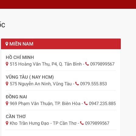
ỐC
MIỀN NAM
HỒ CHÍ MINH
515 Hoàng Văn Thụ, P4, Q. Tân Bình
-
0979899567
VŨNG TÀU ( NAY HCM)
575 Nguyễn An Ninh, Vũng Tàu
-
0979.555.853
ĐỒNG NAI
969 Phạm Văn Thuận, TP. Biên Hòa
-
0947.235.885
CẦN THƠ
Kho Trần Hưng Đạo - TP Cần Thơ
-
0979899567