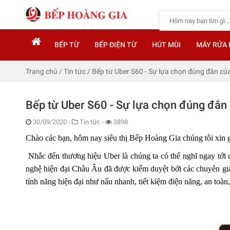
BẾP TỪ
BẾP ĐIỆN TỪ
HÚT MÙI
MÁY RỬA 
Trang chủ
/
Tin tức
/
Bếp từ Uber S60 - Sự lựa chọn đúng đắn của
Bếp từ Uber S60 - Sự lựa chọn đúng đắn 
30/09/2020
-
Tin tức -
3898
Chào các bạn, hôm nay siêu thị Bếp Hoàng Gia chúng tôi xin g
Nhắc đến thương hiệu Uber là chúng ta có thể nghĩ ngay tới 
nghệ hiện đại Châu Âu
đã được kiểm duyệt bởi các chuyên g
tính năng hiện đại như nấu nhanh, tiết kiệm điện năng, an toàn