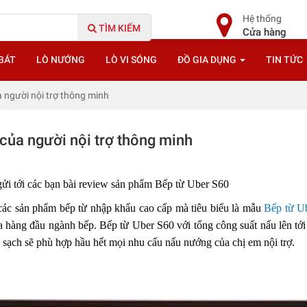
Hệ thống
TÌM KIẾM
Cửa hàng
BÁT
LÒ NƯỚNG
LÒ VI SÓNG
ĐỒ GIA DỤNG
TIN TỨC
 người nội trợ thông minh
của người nội trợ thông minh
ửi tới các bạn bài review sản phẩm
Bếp từ Uber S60
các sản phẩm bếp từ nhập khẩu cao cấp mà tiêu biểu là mẫu
Bếp từ U
ia hàng đầu ngành bếp.
Bếp từ Uber S60
với tổng công suất nấu lên t
, sạch sẽ phù hợp hầu hết mọi nhu cấu nấu nướng của chị em nội trợ.