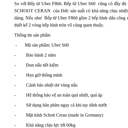
So với Bếp từ Uber F866.
Bếp từ Uber S60
cũng có đầy đủ c
SCHOOT CERAN của Đức sản suất có khả năng chịu nhiệt lên 
dáng. Nếu như Bếp từ Uber F866 gồm 2 bếp hình dấu công ma
thiết kế 2 vòng bếp hình tròn vô cùng quen thuộc.
Thông tin sản phẩm
- Mã sản phẩm:
Uber S60
- Bảo hành 2 năm
- Đun nấu tiết kiệm
- Hẹn giờ thông minh
- Cảnh báo nhiệt dư vùng nấu
- Hệ thống bảo vệ an toàn quá nhiệt, quá áp
- Sử dụng bàn phím ngay cả khi tay dính nước
- Mặt kính Schott Ceran (made in Germany)
- Khả năng chịu lực tới 60kg