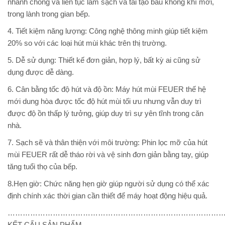
nhanh chóng và liên tục làm sạch và tái tạo bầu không khí mới,
trong lành trong gian bếp.
4. Tiết kiệm năng lượng
: Công nghệ thông minh giúp tiết kiệm
20% so với các loại hút mùi khác trên thị trường.
5. Dễ sử dụng
: Thiết kế đơn giản, hợp lý, bất kỳ ai cũng sử
dụng được dễ dàng.
6. Cân bằng tốc độ hút và độ ồn
: Máy hút mùi FEUER thế hệ
mới dung hòa được tốc độ hút mùi tối ưu nhưng vẫn duy trì
được độ ồn thấp lý tưởng, giúp duy trì sự yên tĩnh trong căn
nhà.
7. Sạch sẽ và thân thiện với môi trường
: Phin lọc mỡ của hút
mùi FEUER rất dễ tháo rời và vệ sinh đơn giản bằng tay, giúp
tăng tuổi thọ của bếp.
8.Hẹn giờ
: Chức năng hẹn giờ giúp người sử dụng có thể xác
định chính xác thời gian cần thiết để máy hoạt động hiệu quả.
…………………………………………………………………………
KẾT CẤU SẢN PHẨM