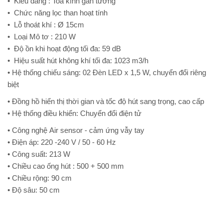
•
Kiểu dáng : Toa kính gắn tường
•
Chức năng lọc than hoạt tính
•
Lỗ thoát khí : Ø 15cm
•
Loại Mô tơ : 210 W
•
Độ ồn khi hoạt động tối đa: 59 dB
•
Hiệu suất hút không khí tối đa: 1023 m3/h
•
Hệ thống chiếu sáng: 02 Đèn LED x 1,5 W, chuyển đổi riêng
biệt
•
Đồng hồ hiển thị thời gian và tốc độ hút sang trọng, cao cấp
•
Hệ thống điều khiển: Chuyển đổi điện tử
• Công nghệ Air sensor - cảm ứng vẫy tay
•
Điện áp: 220 -240 V / 50 - 60 Hz
•
Công suất: 213 W
•
Chiều cao ống hút : 500 + 500 mm
•
Chiều rộng: 90 cm
•
Độ sâu: 50 cm