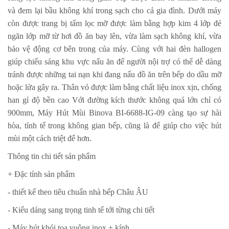
và đem lại bầu không khí trong sạch cho cả gia đình. Dưới máy
còn được trang bị tấm lọc mỡ được làm bằng hợp kim 4 lớp đẻ
ngăn lớp mỡ từ hơi đồ ăn bay lên, vừa làm sạch không khí, vừa
bảo vệ động cơ bên trong của máy. Cùng với hai đèn hallogen
giúp chiếu sáng khu vực nấu ăn để người nội trợ có thể dễ dàng
tránh được những tai nạn khi đang nấu đồ ăn trên bếp do dầu mỡ
hoặc lửa gây ra. Thân vỏ được làm bằng chất liệu inox xịn, chống
han gỉ độ bền cao Với đường kích thước không quá lớn chỉ có
900mm,
Máy Hút Mùi Binova BI-6688-IG-09
càng tạo sự hài
hòa, tính tế trong không gian bếp, cũng là để giúp cho việc hút
mùi một cách triệt để hơn.
Thông tin chi tiết sản phẩm
+ Đặc tính sản phẩm
- thiết kế theo tiêu chuẩn nhà bếp Châu ÂU
- Kiểu dáng sang trọng tinh tế tới từng chi tiết
- Máy hút khói toa vuông inox + kính