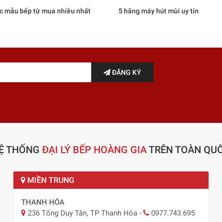
c mẫu bếp từ mua nhiều nhất
5 hãng máy hút mùi uy tín
ĐĂNG KÝ
Ệ THỐNG
ĐẠI LÝ BẾP HOÀNG GIA
TRÊN TOÀN QU
MIỀN TRUNG
THANH HÓA
236 Tống Duy Tân, TP Thanh Hóa
-
0977.743.695