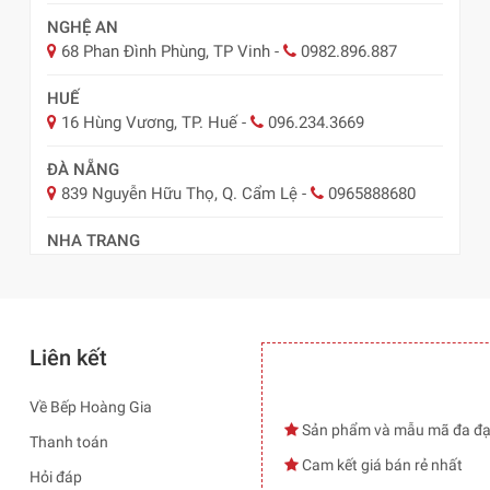
NGHỆ AN
68 Phan Đình Phùng, TP Vinh
-
0982.896.887
HUẾ
16 Hùng Vương, TP. Huế
-
096.234.3669
ĐÀ NẴNG
839 Nguyễn Hữu Thọ, Q. Cẩm Lệ
-
0965888680
NHA TRANG
57 Lê Hồng Phong, TP Nha Trang
-
0978.485.289
Liên kết
Về Bếp Hoàng Gia
Sản phẩm và mẫu mã đa đ
Thanh toán
Cam kết giá bán rẻ nhất
Hỏi đáp