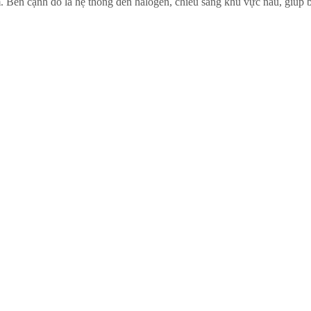
m. Bên cạnh đó là hệ thông đèn halogen, chiếu sáng khu vực nấu, giúp b