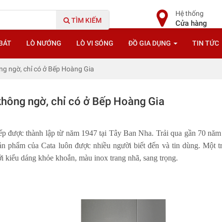
Hệ thống
TÌM KIẾM
Cửa hàng
BÁT
LÒ NƯỚNG
LÒ VI SÓNG
ĐỒ GIA DỤNG
TIN TỨC
ng ngờ, chỉ có ở Bếp Hoàng Gia
không ngờ, chỉ có ở Bếp Hoàng Gia
à bếp được thành lập từ năm 1947 tại Tây Ban Nha. Trải qua gần 70 n
c sản phẩm của Cata luôn được nhiều người biết đến và tin dùng. Mộ
i kiểu dáng khỏe khoắn, màu inox trang nhã, sang trọng.