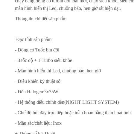
chạy bằng động cơ turbin đôi loại mới, chạy siêu khỏe, siêu ê
màn hình hiển thị Led, chuông báo, hẹn giờ rất hiện đại.
Thông tin chi tiết sản phẩm
Đặc tính sản phẩm
- Động cơ Tuốc bin đôi
- 3 tốc độ + 1 Turbo siêu khỏe
- Màn hình hiển thị Led, chuông báo, hẹn giờ
- Điều khiển kỹ thuật số
- Đèn Halogen:3x35W
- Hệ thống điều chỉnh đèn(NIGHT LIGHT SYSTEM)
- Chế độ hút đẩy trực tiếp hoặc tuần hoàn bằng than hoạt tính
- Màu sắc/chất liệu: Inox
+ Thông số kỹ Thuật