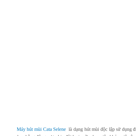
Máy hút mùi Cata Selene
là dạng hút mùi độc lập sử dụng đ