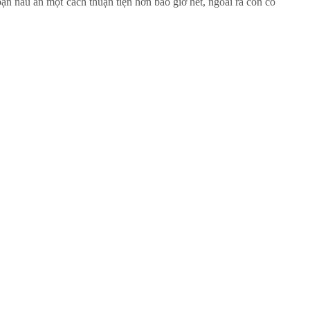
ạn nấu ăn một cách thuận tiện hơn bao giờ hết, ngoài ra còn có