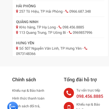
HẢI PHÒNG
257 Tô Hiệu, TP Hải Phòng
-
0966.687.348
QUẢNG NINH
KHo hàng, TP Hạ Long
-
098.456.8885
113 Quang Trung, TP Uông Bí
-
0969857996
HƯNG YÊN
Số 507 Nguyễn Văn Linh, TP Hưng Yên
-
0973148366
BẮC NINH
29 Nguyễn Trãi, TP Bắc Ninh
-
0918.547.887
Chính sách
Tổng đài hỗ trợ
NAM ĐỊNH
Nam Định ( Nay Ninh Bình)
-
0979795483
Tư vấn trực tiếp
Khiếu nại & Bảo hành
HẢI DƯƠNG ( NAY HẢI PHÒNG )
098.456.8885
Hình thức thanh toán
75 Thống Nhất, TP. Hải Dương
-
0965883887
Khiếu nại & Bảo
Chính sách đổi trả,