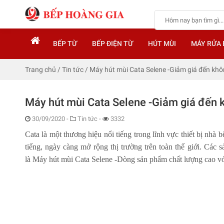
BẾP TỪ
BẾP ĐIỆN TỪ
HÚT MÙI
MÁY RỬA 
Trang chủ
/
Tin tức
/
Máy hút mùi Cata Selene -Giảm giá đến khô
Máy hút mùi Cata Selene -Giảm giá đến 
30/09/2020
-
Tin tức -
3332
Cata là một thương hiệu nổi tiếng trong lĩnh vực thiết bị nh
tiếng, ngày càng mở rộng thị trường trên toàn thế giới. Cá
là
Máy hút mùi Cata Selene
-Dòng sản phẩm chất lượng cao vớ