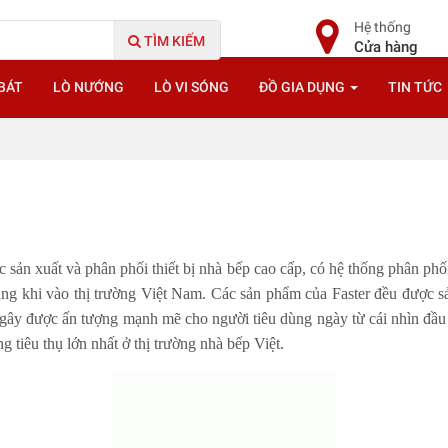
Hệ thống
TÌM KIẾM
Cửa hàng
BÁT
LÒ NƯỚNG
LÒ VI SÓNG
ĐỒ GIA DỤNG
TIN TỨC
c sản xuất và phân phối thiết bị nhà bếp cao cấp, có hệ thống phân ph
dùng khi vào thị trường Việt Nam. Các sản phẩm của Faster đều được
gây được ấn tượng mạnh mẽ cho người tiêu dùng ngày từ cái nhìn đầu 
 tiêu thụ lớn nhất ở thị trường nhà bếp Việt.