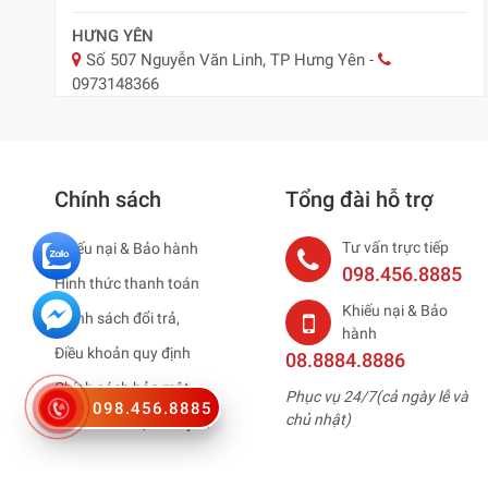
HƯNG YÊN
Số 507 Nguyễn Văn Linh, TP Hưng Yên
-
0973148366
BẮC NINH
29 Nguyễn Trãi, TP Bắc Ninh
-
0918.547.887
Chính sách
Tổng đài hỗ trợ
NAM ĐỊNH
Nam Định ( Nay Ninh Bình)
-
0979795483
Tư vấn trực tiếp
Khiếu nại & Bảo hành
HẢI DƯƠNG ( NAY HẢI PHÒNG )
098.456.8885
Hình thức thanh toán
75 Thống Nhất, TP. Hải Dương
-
0965883887
Khiếu nại & Bảo
Chính sách đổi trả,
hành
HÀ NAM
Điều khoản quy định
08.8884.8886
95 Lê Công Thanh, TP Phủ Lý
-
0979 795 483
Chính sách bảo mật
Phục vụ 24/7(cả ngày lễ và
098.456.8885
THÁI BÌNH
chủ nhật)
Chính sách vận chuyển
Kho Hàng TP Thái Bình
-
0979795483
BẮC GIANG