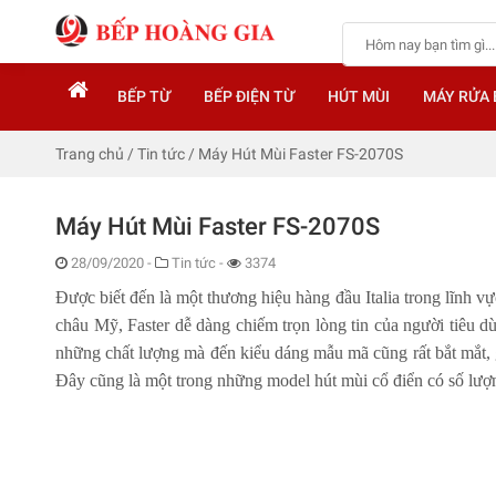
BẾP TỪ
BẾP ĐIỆN TỪ
HÚT MÙI
MÁY RỬA 
Trang chủ
/
Tin tức
/
Máy Hút Mùi Faster FS-2070S
Máy Hút Mùi Faster FS-2070S
28/09/2020
-
Tin tức -
3374
Được biết đến là một thương hiệu hàng đầu Italia trong lĩnh vự
châu Mỹ, Faster dễ dàng chiếm trọn lòng tin của người tiêu 
những chất lượng mà đến kiểu dáng mẫu mã cũng rất bắt mắt, 
Đây cũng là một trong những model hút mùi cổ điển có số lượng