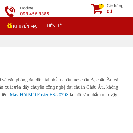
Giỏ hàng
0
Hotline
0đ
098.456.8885
LIÊN HỆ
KHUYẾN MẠI
ối và văn phòng đại diện tại nhiều châu lục: châu Á, châu Âu và
 sản xuất trên dây chuyền công nghệ đạt chuẩn Chấu Âu, không
tiên.
Máy Hút Mùi Faster FS-2070S
là một sản phẩm như vậy.