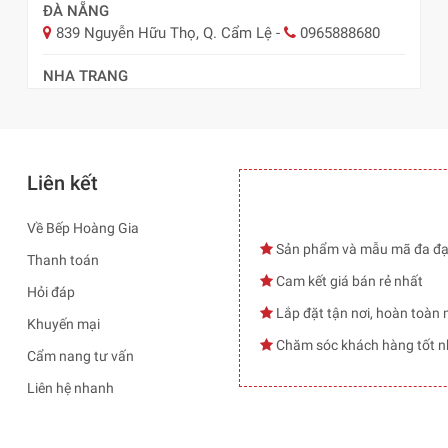
ĐÀ NẴNG
839 Nguyễn Hữu Thọ, Q. Cẩm Lệ
-
0965888680
NHA TRANG
57 Lê Hồng Phong, TP Nha Trang
-
0978.485.289
Liên kết
Về Bếp Hoàng Gia
Sản phẩm và mẫu mã đa đ
Thanh toán
Cam kết giá bán rẻ nhất
Hỏi đáp
Lắp đặt tận nơi, hoàn toàn 
Khuyến mại
Chăm sóc khách hàng tốt n
Cẩm nang tư vấn
Liên hệ nhanh