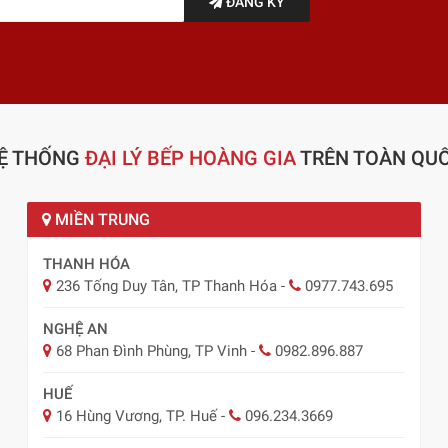
ĐĂNG KÝ
Ệ THỐNG
ĐẠI LÝ BẾP HOÀNG GIA
TRÊN TOÀN QU
MIỀN TRUNG
THANH HÓA
236 Tống Duy Tân, TP Thanh Hóa
-
0977.743.695
NGHỆ AN
68 Phan Đình Phùng, TP Vinh
-
0982.896.887
HUẾ
16 Hùng Vương, TP. Huế
-
096.234.3669