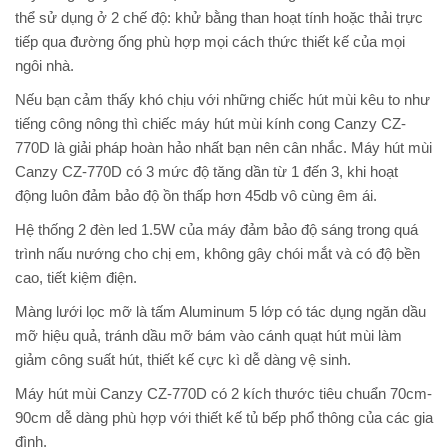
thể sử dụng ở 2 chế độ: khử bằng than hoạt tính hoặc thải trực
tiếp qua đường ống phù hợp mọi cách thức thiết kế của mọi
ngôi nhà.
Nếu bạn cảm thấy khó chịu với những chiếc hút mùi kêu to như
tiếng công nông thì chiếc máy hút mùi kính cong Canzy CZ-
770D là giải pháp hoàn hảo nhất bạn nên cân nhắc. Máy hút mùi
Canzy CZ-770D có 3 mức độ tăng dần từ 1 đến 3, khi hoạt
động luôn đảm bảo độ ồn thấp hơn 45db vô cùng êm ái.
Hệ thống 2 đèn led 1.5W của máy đảm bảo độ sáng trong quá
trình nấu nướng cho chị em, không gây chói mắt và có độ bền
cao, tiết kiệm điện.
Màng lưới lọc mỡ là tấm Aluminum 5 lớp có tác dụng ngăn dầu
mỡ hiệu quả, tránh dầu mỡ bám vào cánh quạt hút mùi làm
giảm công suất hút, thiết kế cực kì dễ dàng vệ sinh.
Máy hút mùi Canzy CZ-770D có 2 kích thước tiêu chuẩn 70cm-
90cm dễ dàng phù hợp với thiết kế tủ bếp phổ thông của các gia
đình.