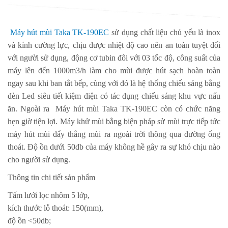
Máy hút mùi Taka TK-190EC
sử dụng chất liệu chủ yếu là inox
và kính cường lực, chịu được nhiệt độ cao nên an toàn tuyệt đối
với người sử dụng, động cơ tubin đôi với 03 tốc độ, công suất của
máy lên đến 1000m3/h làm cho mùi được hút sạch hoàn toàn
ngay sau khi ban tắt bếp, cùng với đó là hệ thống chiếu sáng bằng
đèn Led siêu tiết kiệm điện có tác dụng chiếu sáng khu vực nấu
ăn. Ngoài ra
Máy hút mùi Taka TK-190EC
còn có chức năng
hẹn giờ tiện lợi. Máy khử mùi bằng biện pháp sử mùi trực tiếp tức
máy hút mùi đẩy thẳng mùi ra ngoài trời thông qua đường ống
thoát. Độ ồn dưới 50db của máy không hề gây ra sự khó chịu nào
cho người sử dụng.
Thông tin chi tiết sản phẩm
Tấm lưới lọc nhôm 5 lớp,
kích thước lỗ thoát: 150(mm),
độ ồn <50db;