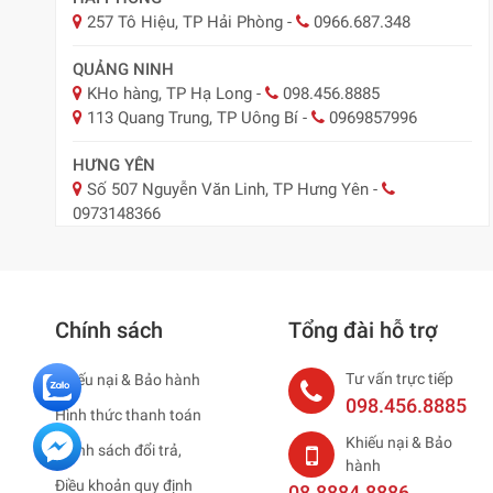
257 Tô Hiệu, TP Hải Phòng
-
0966.687.348
QUẢNG NINH
KHo hàng, TP Hạ Long
-
098.456.8885
113 Quang Trung, TP Uông Bí
-
0969857996
HƯNG YÊN
Số 507 Nguyễn Văn Linh, TP Hưng Yên
-
0973148366
BẮC NINH
29 Nguyễn Trãi, TP Bắc Ninh
-
0918.547.887
Chính sách
Tổng đài hỗ trợ
NAM ĐỊNH
Nam Định ( Nay Ninh Bình)
-
0979795483
Tư vấn trực tiếp
Khiếu nại & Bảo hành
HẢI DƯƠNG ( NAY HẢI PHÒNG )
098.456.8885
Hình thức thanh toán
75 Thống Nhất, TP. Hải Dương
-
0965883887
Khiếu nại & Bảo
Chính sách đổi trả,
hành
HÀ NAM
Điều khoản quy định
08.8884.8886