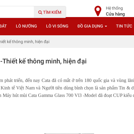
Hệ thống
TÌM KIẾM
Cửa hàng
BÁT
LÒ NƯỚNG
LÒ VI SÓNG
ĐỒ GIA DỤNG
TIN TỨC
ết kế thông minh, hiện đại
Thiết kế thông minh, hiện đại
 phát triển, đến nay Cata đã có mắt ở trên 180 quốc gia và vùng lãnh
inh tế Việt Nam và Người tiên dùng bình chọn là sản phẩm Tin & dùn
ẩm
Máy hút mùi Cata Gamma Glass 700 Vl3
-Model đã đoạt CUP kiểu d