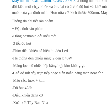
Máy hút mùi Cata Gamma Glass 700 Vl3
là dòng hút mùi kín
đôi kiểu mới chạy khỏe và êm, lại có 2 chế độ hút và khử mù
muồn của gia đình mình. Hơn nữa với kích thước 700mm,
Máy
Thông tin chi tiết sản phẩm
+ Đặc tính sản phẩm
-Động cơ tuabin đôi kiểu mới
-3 tốc độ hút
-Phím điều khiển có hiển thị đèn Led
-Hệ thống đèn chiếu sáng: 2 đèn x 40W
-Màng lọc mỡ nhiều lớp bằng hợp kim không gỉ.
-Chế độ hút đẩy trực tiếp hoặc tuần hoàn bằng than hoạt tính
-Màu sắc: Inox + kính
-Độ ồn: 42db
-Điều khiển dạng cơ
-Xuất xứ: Tây Ban Nha