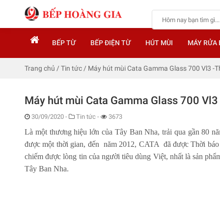
BẾP TỪ
BẾP ĐIỆN TỪ
HÚT MÙI
MÁY RỬA 
Trang chủ
/
Tin tức
/
Máy hút mùi Cata Gamma Glass 700 Vl3 -Thi
Máy hút mùi Cata Gamma Glass 700 Vl3 -
30/09/2020
-
Tin tức -
3673
Là một thương hiệu lớn của Tây Ban Nha, trải qua gần 80 năm
được một thời gian, đến năm 2012, CATA đã được Thời báo K
chiếm được lòng tin của người tiêu dùng Việt, nhất là sản ph
Tây Ban Nha.