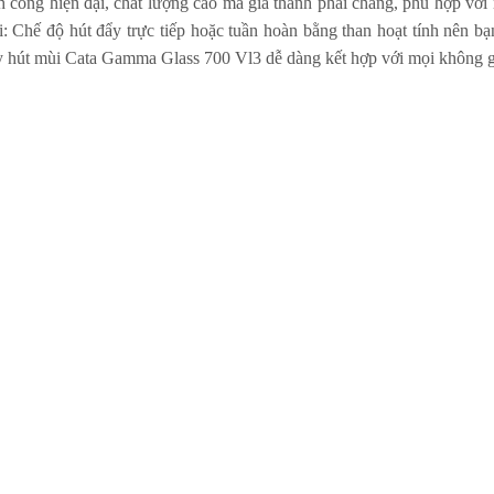
h cong hiện đại, chất lượng cao mà giá thành phải chăng, phù hợp vớ
i: Chế độ hút đẩy trực tiếp hoặc tuần hoàn bằng than hoạt tính nên b
 hút mùi Cata Gamma Glass 700 Vl3
dễ dàng kết hợp với mọi không 