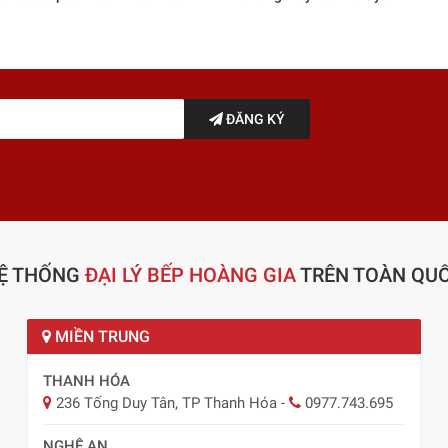
ĐĂNG KÝ
Ệ THỐNG
ĐẠI LÝ BẾP HOÀNG GIA
TRÊN TOÀN QU
MIỀN TRUNG
THANH HÓA
236 Tống Duy Tân, TP Thanh Hóa
-
0977.743.695
NGHỆ AN