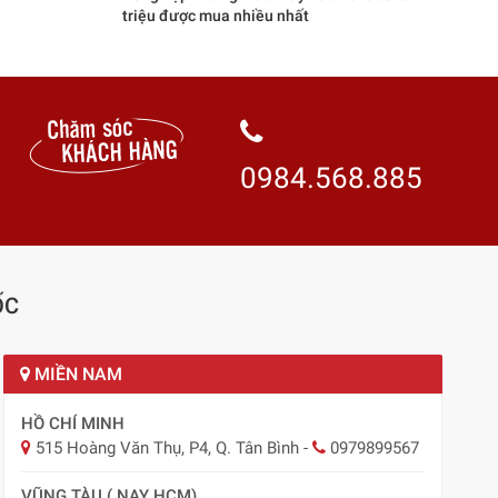
triệu được mua nhiều nhất
0984.568.885
ỐC
MIỀN NAM
HỒ CHÍ MINH
515 Hoàng Văn Thụ, P4, Q. Tân Bình
-
0979899567
VŨNG TÀU ( NAY HCM)