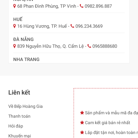
68 Phan Đình Phùng, TP Vinh
-
0982.896.887
HUẾ
16 Hùng Vương, TP. Huế
-
096.234.3669
ĐÀ NẴNG
839 Nguyễn Hữu Thọ, Q. Cẩm Lệ
-
0965888680
NHA TRANG
57 Lê Hồng Phong, TP Nha Trang
-
0978.485.289
Liên kết
Về Bếp Hoàng Gia
Sản phẩm và mẫu mã đa đ
Thanh toán
Cam kết giá bán rẻ nhất
Hỏi đáp
Lắp đặt tận nơi, hoàn toàn 
Khuyến mại