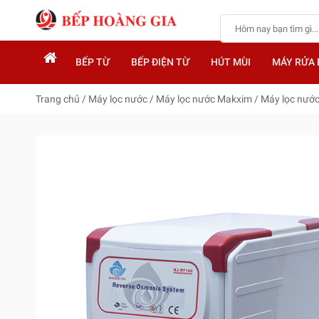
BẾP TỪ
BẾP ĐIỆN TỪ
HÚT MÙI
MÁY RỬA 
Trang chủ
/
Máy lọc nước
/
Máy lọc nước Makxim
/
Máy lọc nướ