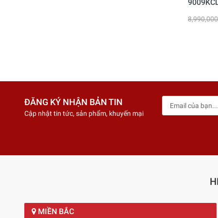
9009KC
8,990,00
ĐĂNG KÝ NHẬN BẢN TIN
Cập nhật tin tức, sản phẩm, khuyến mại
H
MIỀN BẮC