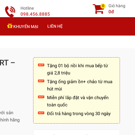
Giỏ hàng
0
Hotline
0đ
098.456.8885
LIÊN HỆ
KHUYẾN MẠI
RT –
Tặng 01 bộ nồi khi mua bếp từ
giá 2,8 triệu
Tặng ống giảm ồn+ chảo từ mua
hút mùi
Miễn phí lắp đặt và vận chuyển
toàn quốc
với sản
Đổi trả hàng trong vòng 30 ngày
chính hãng