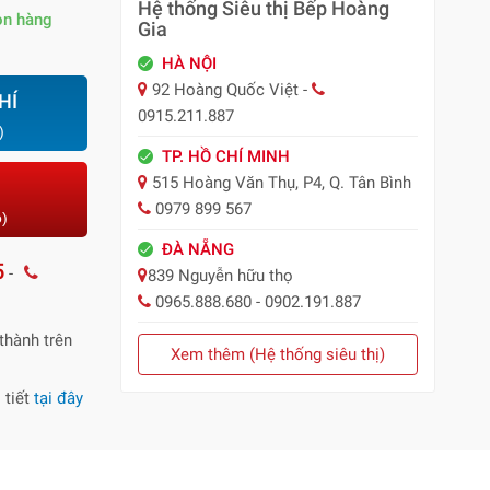
Hệ thống Siêu thị Bếp Hoàng
òn hàng
Gia
HÀ NỘI
92 Hoàng Quốc Việt -
HÍ
0915.211.887
)
TP. HỒ CHÍ MINH
515 Hoàng Văn Thụ, P4, Q. Tân Bình
0979 899 567
o)
ĐÀ NẴNG
5
-
839 Nguyễn hữu thọ
0965.888.680 - 0902.191.887
thành trên
Xem thêm (Hệ thống siêu thị)
 tiết
tại đây