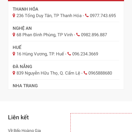
THANH HÓA
236 Tống Duy Tân, TP Thanh Hóa
-
0977.743.695
NGHỆ AN
68 Phan Đình Phùng, TP Vinh
-
0982.896.887
HUẾ
16 Hùng Vương, TP. Huế
-
096.234.3669
ĐÀ NẴNG
839 Nguyễn Hữu Thọ, Q. Cẩm Lệ
-
0965888680
NHA TRANG
57 Lê Hồng Phong, TP Nha Trang
-
0978.485.289
Liên kết
Về Bếp Hoàng Gia