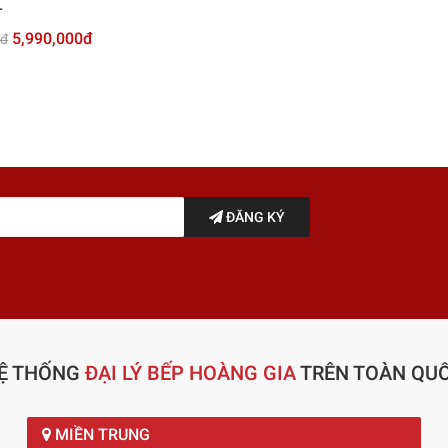
L
5,990,000đ
0đ
ĐĂNG KÝ
Ệ THỐNG
ĐẠI LÝ BẾP HOÀNG GIA
TRÊN TOÀN QU
MIỀN TRUNG