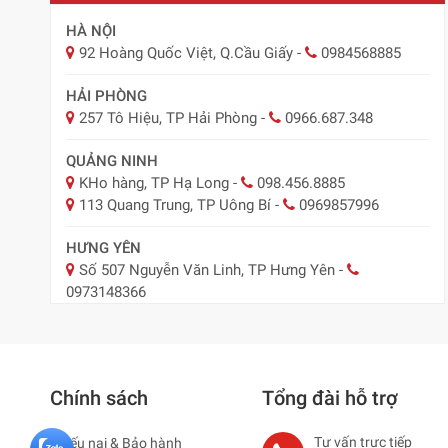
HÀ NỘI
92 Hoàng Quốc Việt, Q.Cầu Giấy
-
0984568885
HẢI PHÒNG
257 Tô Hiệu, TP Hải Phòng
-
0966.687.348
QUẢNG NINH
KHo hàng, TP Hạ Long
-
098.456.8885
113 Quang Trung, TP Uông Bí
-
0969857996
HƯNG YÊN
Số 507 Nguyễn Văn Linh, TP Hưng Yên
-
0973148366
BẮC NINH
29 Nguyễn Trãi, TP Bắc Ninh
-
0918.547.887
Chính sách
Tổng đài hỗ trợ
NAM ĐỊNH
Nam Định ( Nay Ninh Bình)
-
0979795483
Tư vấn trực tiếp
Khiếu nại & Bảo hành