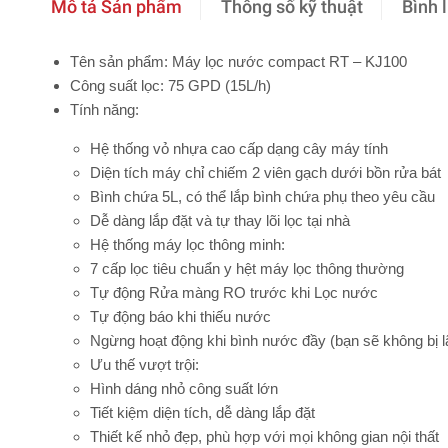
Mô tả Sản phẩm
Thông số kỹ thuật
Bình 
Tên sản phẩm
: Máy lọc nước compact RT – KJ100
Công suất lọc
: 75 GPD (15L/h)
Tính năng
:
Hệ thống vỏ nhựa cao cấp dạng cây máy tính
Diện tích máy chỉ chiếm 2 viên gạch dưới bồn rửa bát
Bình chứa 5L, có thể lắp bình chứa phụ theo yêu cầu
Dễ dàng lắp đặt và tự thay lõi lọc tại nhà
Hệ thống máy lọc thông minh:
7 cấp lọc tiêu chuẩn y hệt máy lọc thông thường
Tự động Rửa màng RO trước khi Lọc nước
Tự động báo khi thiếu nước
Ngừng hoạt động khi bình nước đầy (bạn sẽ không bị lã
Ưu thế vượt trội:
Hình dáng nhỏ công suất lớn
Tiết kiệm diện tích, dễ dàng lắp đặt
Thiết kế nhỏ đẹp, phù hợp với mọi không gian nội thất