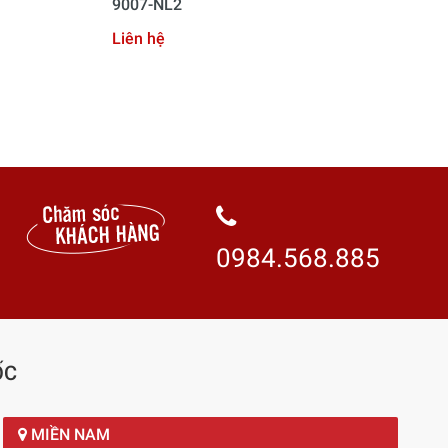
9007-NL2
Liê
Liên hệ
0984.568.885
ỐC
MIỀN NAM