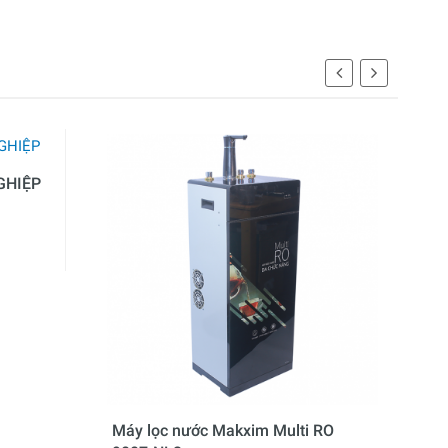
GHIỆP
Máy lọc nước Makxim Multi RO
Máy