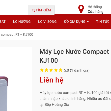
Hệ thống
TÌM KIẾM
Cửa hàng
BÁT
LÒ NƯỚNG
LÒ VI SÓNG
ĐỒ GIA DỤNG
TIN TỨC
c compact RT – KJ100
Máy Lọc Nước Compact 
KJ100
5.0 (1 đánh giá)
Liên hệ
Máy lọc nước compact RT – KJ100 giá tốt 
phẩm nhập khẩu chính hãng. Nhiều ưu đãi 
tại Bếp Hoàng Gia