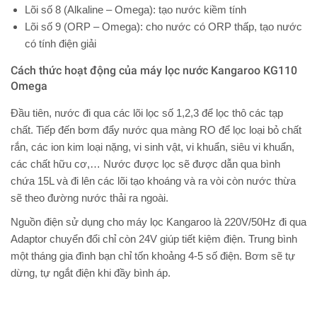
Lõi số 8 (Alkaline – Omega): tạo nước kiềm tính
Lõi số 9 (ORP – Omega): cho nước có ORP thấp, tạo nước
có tính điện giải
Cách thức hoạt động của máy lọc nước Kangaroo KG110
Omega
Đầu tiên, nước đi qua các lõi lọc số 1,2,3 để lọc thô các tạp
chất. Tiếp đến bơm đẩy nước qua màng RO để lọc loại bỏ chất
rắn, các ion kim loại nặng, vi sinh vật, vi khuẩn, siêu vi khuẩn,
các chất hữu cơ,… Nước được lọc sẽ được dẫn qua bình
chứa 15L và đi lên các lõi tạo khoáng và ra vòi còn nước thừa
sẽ theo đường nước thải ra ngoài.
Nguồn điện sử dụng cho máy lọc Kangaroo là 220V/50Hz đi qua
Adaptor chuyển đổi chỉ còn 24V giúp tiết kiệm điện. Trung bình
một tháng gia đình bạn chỉ tốn khoảng 4-5 số điện. Bơm sẽ tự
dừng, tự ngắt điện khi đầy bình áp.