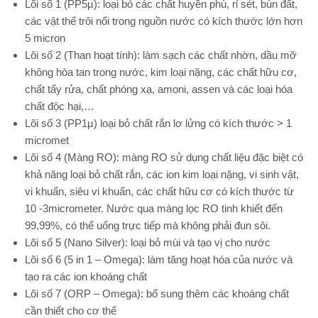
Lõi số 1 (PP5µ): loại bỏ các chất huyền phù, rỉ sét, bùn đất,
các vật thể trôi nổi trong nguồn nước có kích thước lớn hơn
5 micron
Lõi số 2 (Than hoạt tính): làm sạch các chất nhờn, dầu mỡ
không hòa tan trong nước, kim loại nặng, các chất hữu cơ,
chất tẩy rửa, chất phóng xạ, amoni, assen và các loại hóa
chất độc hại,…
Lõi số 3 (PP1µ) loại bỏ chất rắn lơ lửng có kích thước > 1
micromet
Lõi số 4 (Màng RO): màng RO sử dụng chất liệu đặc biệt có
khả năng loại bỏ chất rắn, các ion kim loại nặng, vi sinh vật,
vi khuẩn, siêu vi khuẩn, các chất hữu cơ có kích thước từ
10­ -3micrometer. Nước qua màng lọc RO tinh khiết đến
99,99%, có thể uống trực tiếp mà không phải đun sôi.
Lõi số 5 (Nano Silver): loại bỏ mùi và tạo vị cho nước
Lõi số 6 (5 in 1 – Omega): làm tăng hoạt hóa của nước và
tạo ra các ion khoáng chất
Lõi số 7 (ORP – Omega): bổ sung thêm các khoáng chất
cần thiết cho cơ thể