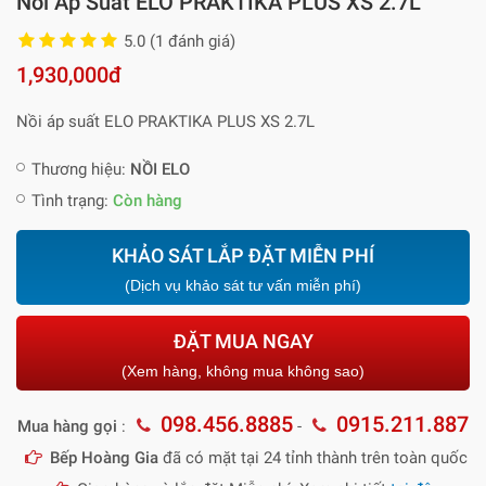
Nồi Áp Suất ELO PRAKTIKA PLUS XS 2.7L
5.0 (1 đánh giá)
1,930,000đ
Nồi áp suất ELO PRAKTIKA PLUS XS 2.7L
Thương hiệu:
NỒI ELO
Tình trạng:
Còn hàng
KHẢO SÁT LẮP ĐẶT MIỄN PHÍ
(Dịch vụ khảo sát tư vấn miễn phí)
ĐẶT MUA NGAY
(Xem hàng, không mua không sao)
098.456.8885
0915.211.887
Mua hàng gọi
:
-
Bếp Hoàng Gia
đã có mặt tại 24 tỉnh thành trên toàn quốc