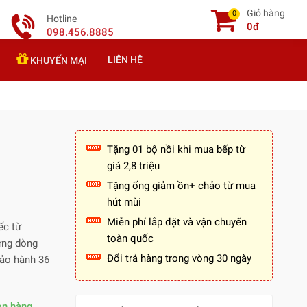
Giỏ hàng
0
Hotline
0đ
098.456.8885
LIÊN HỆ
KHUYẾN MẠI
Tặng 01 bộ nồi khi mua bếp từ
giá 2,8 triệu
Tặng ống giảm ồn+ chảo từ mua
hút mùi
Miễn phí lắp đặt và vận chuyển
ếc từ
toàn quốc
hững dòng
Đổi trả hàng trong vòng 30 ngày
bảo hành 36
òn hàng