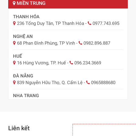
MIỀN TRUNG
THANH HÓA
236 Tống Duy Tân, TP Thanh Hóa
-
0977.743.695
NGHỆ AN
68 Phan Đình Phùng, TP Vinh
-
0982.896.887
HUẾ
16 Hùng Vương, TP. Huế
-
096.234.3669
ĐÀ NẴNG
839 Nguyễn Hữu Thọ, Q. Cẩm Lệ
-
0965888680
NHA TRANG
57 Lê Hồng Phong, TP Nha Trang
-
0978.485.289
Liên kết