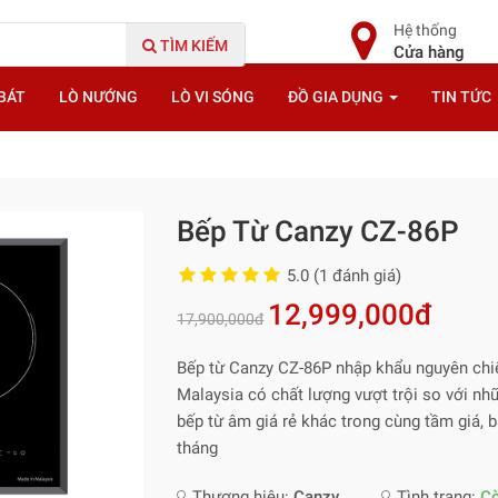
Hệ thống
TÌM KIẾM
Cửa hàng
BÁT
LÒ NƯỚNG
LÒ VI SÓNG
ĐỒ GIA DỤNG
TIN TỨC
Bếp Từ Canzy CZ-86P
5.0 (1 đánh giá)
12,999,000đ
17,900,000đ
Bếp từ Canzy CZ-86P nhập khẩu nguyên chi
Malaysia có chất lượng vượt trội so với n
bếp từ âm giá rẻ khác trong cùng tầm giá, 
tháng
Thương hiệu:
Canzy
Tình trạng:
C