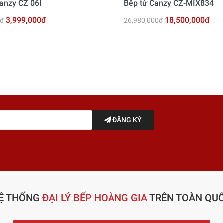
anzy CZ 06I
Bếp từ Canzy CZ-MIX834
3,999,000đ
18,500,000đ
0đ
26,980,000đ
ĐĂNG KÝ
Ệ THỐNG
ĐẠI LÝ BẾP HOÀNG GIA
TRÊN TOÀN QU