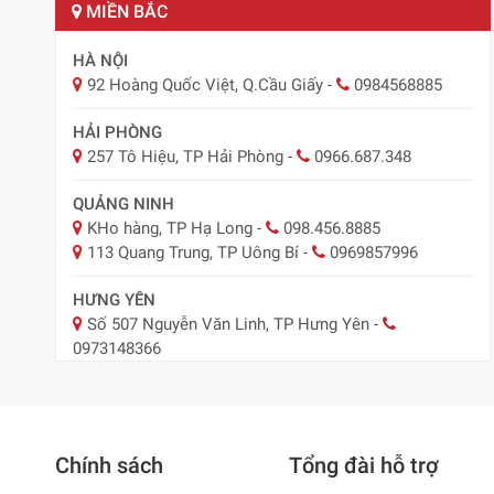
MIỀN BẮC
HÀ NỘI
92 Hoàng Quốc Việt, Q.Cầu Giấy
-
0984568885
HẢI PHÒNG
257 Tô Hiệu, TP Hải Phòng
-
0966.687.348
QUẢNG NINH
KHo hàng, TP Hạ Long
-
098.456.8885
113 Quang Trung, TP Uông Bí
-
0969857996
HƯNG YÊN
Số 507 Nguyễn Văn Linh, TP Hưng Yên
-
0973148366
BẮC NINH
29 Nguyễn Trãi, TP Bắc Ninh
-
0918.547.887
Chính sách
Tổng đài hỗ trợ
NAM ĐỊNH
Nam Định ( Nay Ninh Bình)
-
0979795483