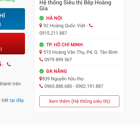
Hệ thống Siêu thị Bếp Hoàng
Gia
HÍ
HÀ NỘI
)
92 Hoàng Quốc Việt -
0915.211.887
TP. HỒ CHÍ MINH
o)
515 Hoàng Văn Thụ, P4, Q. Tân Bình
0979 899 567
5
-
ĐÀ NẴNG
839 Nguyễn hữu thọ
thành trên
0965.888.680 - 0902.191.887
 tiết
tại đây
Xem thêm (Hệ thống siêu thị)