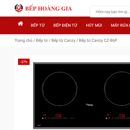
BẾP TỪ
BẾP ĐIỆN TỪ
HÚT MÙI
MÁY RỬA 
Trang chủ
/
Bếp từ
/
Bếp từ Canzy
/
Bếp từ Canzy CZ-86P
-27%