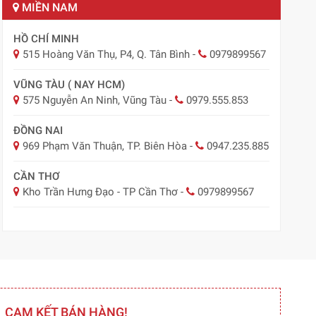
MIỀN NAM
HỒ CHÍ MINH
515 Hoàng Văn Thụ, P4, Q. Tân Bình
-
0979899567
VŨNG TÀU ( NAY HCM)
575 Nguyễn An Ninh, Vũng Tàu
-
0979.555.853
ĐỒNG NAI
969 Phạm Văn Thuận, TP. Biên Hòa
-
0947.235.885
CẦN THƠ
Kho Trần Hưng Đạo - TP Cần Thơ
-
0979899567
CAM KẾT BÁN HÀNG!