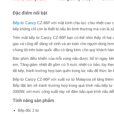
Đặc điểm nổi bật
Bếp từ Canzy
CZ-86P với mặt kính chịu lực chịu nhiệt cao c
bếp không chỉ còn là thiết bị nấu ăn bình thường mà còn là 
Trên mặt bếp từ Canzy CZ-86P bạn có thể nhìn thấy rõ hai 
gas và cũng dễ dàng vệ sinh và an toàn cho người dùng hơn c
chúng tôi trên toàn quốc đều có tặng kèm cho quý khách hàng
Bàn phím điều khiển của mỗi vùng nấu được bố trí ngay bê
em. Tăng giảm nhiệt độ gồm có 9 mức nhiệt cơ bản, tùy the
tắt bếp, tránh trường hợp bạn quên trong lúc nấu để thức ăn
Bếp từ Canzy CZ-86P với xuất xứ từ Malaysia sẽ tăng thêm 
Bếp đặt âm sẽ tránh trường hợp trong quá trình nấu bếp t
2000W, với mức công suất này sẽ đảm bảo quá trình nấu diễn
Tính năng sản phẩm
Bếp đôi: 2 từ