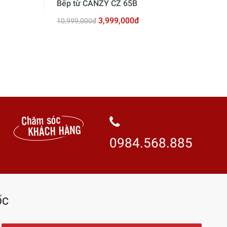
Bếp từ CANZY CZ 65B
Bếp
3,999,000đ
10,999,000đ
10,
0984.568.885
ỐC