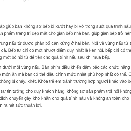
ấp giúp bạn không sợ bếp bị xướt hay bị vỡ trong suốt quá trình nấ
sản phẩm trang trí đẹp mắt cho gian bếp nhà bạn, giúp gian bếp trở n
vùng nấu từ được phân bố cân xứng ở hai bên. Nói về vùng nấu từ 
ả. Bếp từ chỉ có một nhượt điểm duy nhất là kén nồi, bếp chỉ có th
 một bộ nồi từ để tiện cho quá trình nấu sau khi mua bếp.
n dưới mỗi vùng nấu. Bàn phím điều khiển đảm bảo các chức năng n
o món ăn mà bạn có thể điều chỉnh mức nhiệt phù hợp nhất có thể. 
 không bị cháy, khét. Khóa trẻ em tránh trường hợp người khác vào bế
sự tin tưởng cho quý khách hàng, không sợ sản phẩm trôi nổi không 
ự dịch chuyển gây khó khăn cho quá trình nấu và không an toàn cho
 ra hết sức thuận lợi.