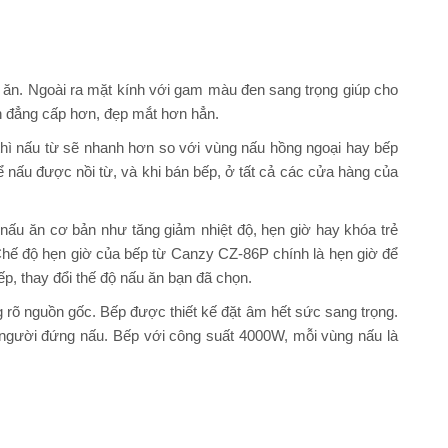
u ăn. Ngoài ra mặt kính với gam màu đen sang trọng giúp cho
ên đẳng cấp hơn, đẹp mắt hơn hẳn.
thì nấu từ sẽ nhanh hơn so với vùng nấu hồng ngoại hay bếp
ể nấu được nồi từ, và khi bán bếp, ở tất cả các cửa hàng của
ấu ăn cơ bản như tăng giảm nhiệt độ, hẹn giờ hay khóa trẻ
Chế độ hẹn giờ của bếp từ Canzy CZ-86P chính là hẹn giờ để
p, thay đổi thế độ nấu ăn bạn đã chọn.
rõ nguồn gốc. Bếp được thiết kế đặt âm hết sức sang trọng.
 người đứng nấu. Bếp với công suất 4000W, mỗi vùng nấu là