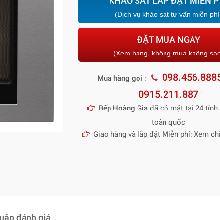
KHẢO SÁT LẮP ĐẶT MIỄN P
(Dịch vụ khảo sát tư vấn miễn phí
ĐẶT MUA NGAY
(Xem hàng, không mua không sa
098.456.888
Mua hàng gọi
:
0915.211.887
Bếp Hoàng Gia
đã có mặt tại 24 tỉnh 
toàn quốc
Giao hàng và lắp đặt Miễn phí: Xem chi
luận đánh giá