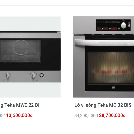
óng Teka MWE 22 BI
Lò vi sóng Teka MC 32 BIS
13,600,000đ
28,700,000đ
00đ
34,200,000đ