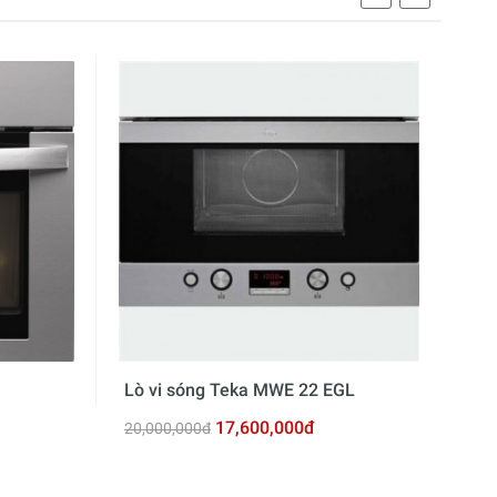
Lò vi sóng Teka MWE 22 EGL
Lò 
17,600,000đ
20,000,000đ
3,4