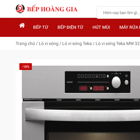
BẾP TỪ
BẾP ĐIỆN TỪ
HÚT MÙI
MÁY RỬA 
Trang chủ
/
Lò vi sóng
/
Lò vi sóng Teka
/
Lò vi sóng Teka MW 32
-16%