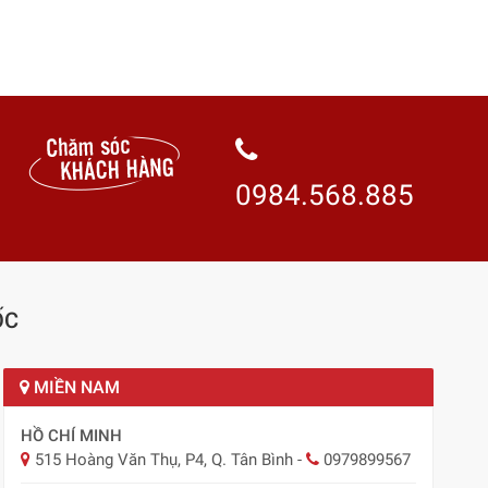
0984.568.885
ỐC
MIỀN NAM
HỒ CHÍ MINH
515 Hoàng Văn Thụ, P4, Q. Tân Bình
-
0979899567