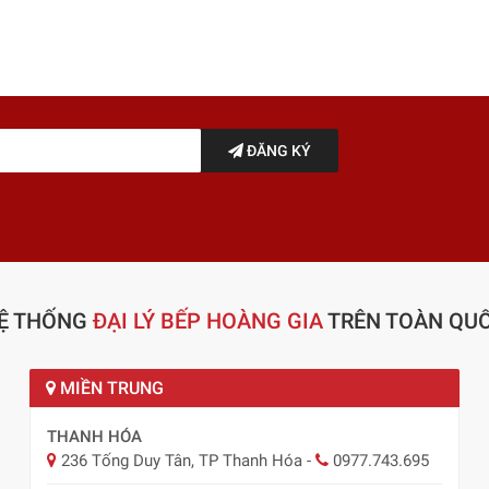
ĐĂNG KÝ
Ệ THỐNG
ĐẠI LÝ BẾP HOÀNG GIA
TRÊN TOÀN QU
MIỀN TRUNG
THANH HÓA
236 Tống Duy Tân, TP Thanh Hóa
-
0977.743.695