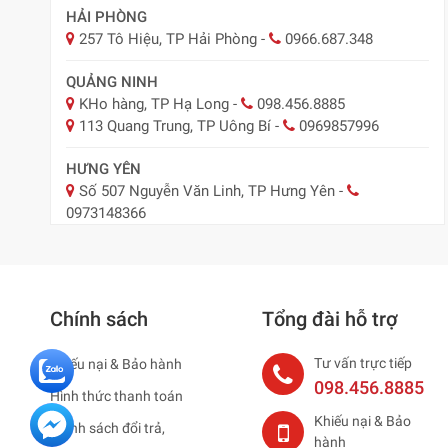
HẢI PHÒNG
257 Tô Hiệu, TP Hải Phòng
-
0966.687.348
QUẢNG NINH
KHo hàng, TP Hạ Long
-
098.456.8885
113 Quang Trung, TP Uông Bí
-
0969857996
HƯNG YÊN
Số 507 Nguyễn Văn Linh, TP Hưng Yên
-
0973148366
BẮC NINH
29 Nguyễn Trãi, TP Bắc Ninh
-
0918.547.887
Chính sách
Tổng đài hỗ trợ
NAM ĐỊNH
Nam Định ( Nay Ninh Bình)
-
0979795483
Tư vấn trực tiếp
Khiếu nại & Bảo hành
HẢI DƯƠNG ( NAY HẢI PHÒNG )
098.456.8885
Hình thức thanh toán
75 Thống Nhất, TP. Hải Dương
-
0965883887
Khiếu nại & Bảo
Chính sách đổi trả,
hành