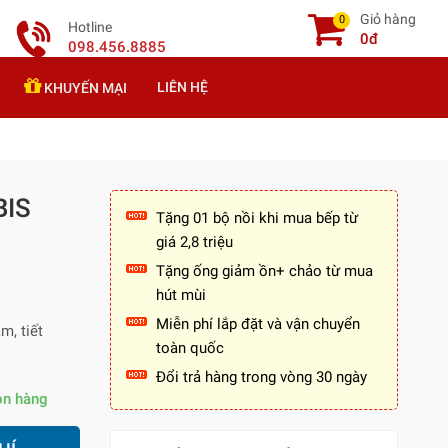
Giỏ hàng
0
Hotline
0đ
098.456.8885
LIÊN HỆ
KHUYẾN MẠI
BIS
Tặng 01 bộ nồi khi mua bếp từ
giá 2,8 triệu
Tặng ống giảm ồn+ chảo từ mua
hút mùi
Miễn phí lắp đặt và vận chuyển
m, tiết
toàn quốc
Đổi trả hàng trong vòng 30 ngày
òn hàng