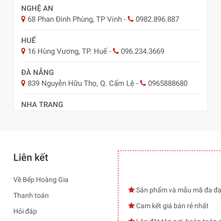
NGHỆ AN
68 Phan Đình Phùng, TP Vinh
-
0982.896.887
HUẾ
16 Hùng Vương, TP. Huế
-
096.234.3669
ĐÀ NẴNG
839 Nguyễn Hữu Thọ, Q. Cẩm Lệ
-
0965888680
NHA TRANG
57 Lê Hồng Phong, TP Nha Trang
-
0978.485.289
Liên kết
Về Bếp Hoàng Gia
Sản phẩm và mẫu mã đa đ
Thanh toán
Cam kết giá bán rẻ nhất
Hỏi đáp