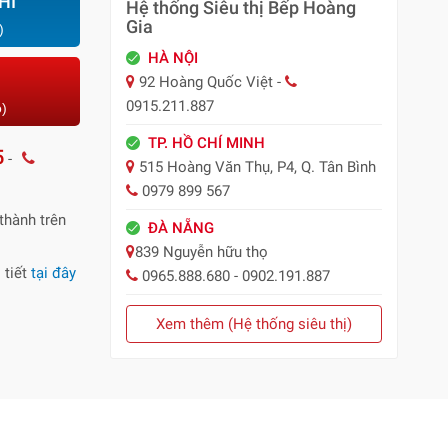
HÍ
Hệ thống Siêu thị Bếp Hoàng
Gia
)
HÀ NỘI
92 Hoàng Quốc Việt -
0915.211.887
o)
TP. HỒ CHÍ MINH
5
-
515 Hoàng Văn Thụ, P4, Q. Tân Bình
0979 899 567
thành trên
ĐÀ NẴNG
839 Nguyễn hữu thọ
 tiết
tại đây
0965.888.680 - 0902.191.887
Xem thêm (Hệ thống siêu thị)