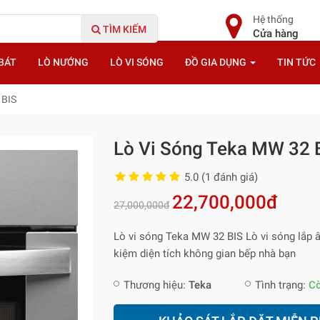
Hệ thống
TÌM KIẾM
Cửa hàng
BÁT
LÒ NƯỚNG
LÒ VI SÓNG
ĐỒ GIA DỤNG
TIN TỨC
 BIS
Lò Vi Sóng Teka MW 32 
5.0 (1 đánh giá)
22,700,000đ
27,000,000đ
Lò vi sóng Teka MW 32 BIS Lò vi sóng lắp â
kiệm diện tích không gian bếp nhà bạn
Thương hiệu:
Teka
Tình trạng:
C