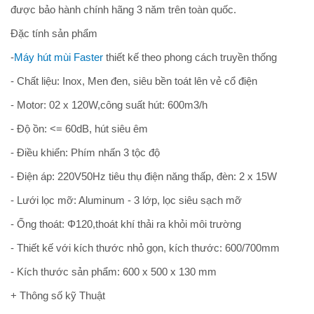
được bảo hành chính hãng 3 năm trên toàn quốc.
Đặc tính sản phẩm
-
Máy hút mùi Faster
thiết kế theo phong cách truyền thống
- Chất liệu: Inox, Men đen, siêu bền toát lên vẻ cổ điện
- Motor: 02 x 120W,công suất hút: 600m3/h
- Độ ồn: <= 60dB, hút siêu êm
- Điều khiển: Phím nhấn 3 tộc độ
- Điện áp: 220V50Hz tiêu thụ điện năng thấp, đèn: 2 x 15W
- Lưới lọc mỡ: Aluminum - 3 lớp, lọc siêu sạch mỡ
- Ống thoát: Φ120,thoát khí thải ra khỏi môi trường
- Thiết kế với kích thước nhỏ gọn, kích thước: 600/700mm
- Kích thước sản phẩm: 600 x 500 x 130 mm
+ Thông số kỹ Thuật