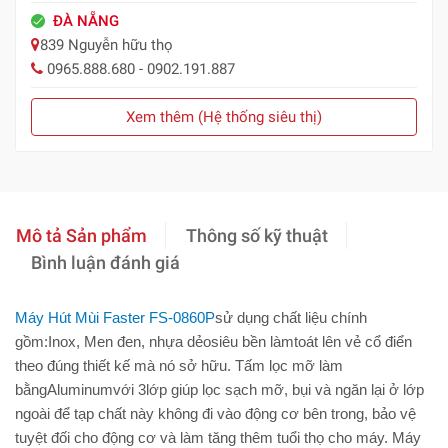
ĐÀ NẴNG
839 Nguyễn hữu thọ
0965.888.680 - 0902.191.887
Xem thêm (Hệ thống siêu thị)
Mô tả Sản phẩm
Thông số kỹ thuật
Bình luận đánh giá
Máy Hút Mùi Faster FS-0860P
sử dụng chất liệu chính
gồm:Inox, Men đen, nhựa dẻosiêu bền làmtoát lên vẻ cổ điển
theo đúng thiết kế mà nó sở hữu. Tấm lọc mỡ làm
bằngAluminumvới 3lớp giúp lọc sạch mỡ, bụi và ngăn lại ở lớp
ngoài để tạp chất này không đi vào động cơ bên trong, bảo vệ
tuyệt đối cho động cơ và làm tăng thêm tuổi thọ cho máy. Máy