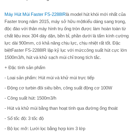
Máy Hút Mùi Faster FS-2288IR
là model hút khói mới nhất của
Faster trong năm 2015, máy sở hữu mộtkiểu dáng sang trọng,
độc đáo với thân máy hình trụ ống tròn được làm hoàn toàn từ
chất liệu inox 304 dày dặn, bền bỉ, phần dưới là tấm kính cường
lực dài 900mm, có khả năng chịu lực, chịu nhiệt rất tốt. Đặc
biệt
Faster FS-2288IR
lập kỷ lục với mứccông suất hút cực lớn
1500m3/h, hút và khử sạch mùi chỉ trong tích tắc.
+ Đặc tính sản phẩm
- Loại sản phẩm: Hút mùi và khử mùi trực tiếp
- Động cơ turbin đôi siêu bền, công suất động cơ 100W
- Công suất hút: 1500m3/h
- Hút và khử mùi bằng than hoạt tính qua đường ống thoát
- Số tốc độ: 3 tốc độ
- Bộ lọc mỡ: Lưới lọc bằng hợp kim 3 lớp